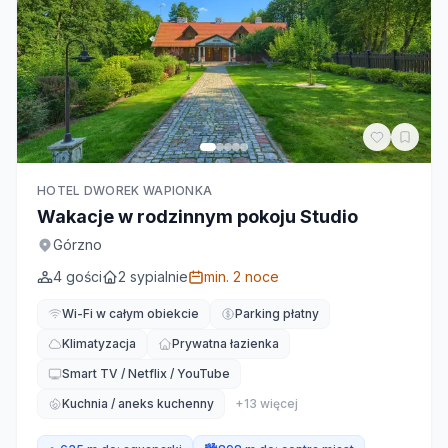
HOTEL DWOREK WAPIONKA
Wakacje w rodzinnym pokoju Studio
Górzno
4
gości
2
sypialnie
min.
2
noce
Wi-Fi w całym obiekcie
Parking płatny
Klimatyzacja
Prywatna łazienka
Smart TV / Netflix / YouTube
Kuchnia / aneks kuchenny
+
13
więcej