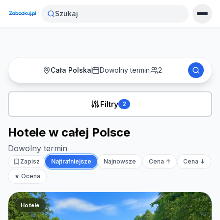
Strona główna
›
Noclegi
›
Hotele w całej Polsce
Szukaj
Cała Polska
Dowolny termin
2
Filtry
2
Hotele w całej Polsce
Dowolny termin
Zapisz
Najtrafniejsze
Najnowsze
Cena ↑
Cena ↓
★ Ocena
Hotele