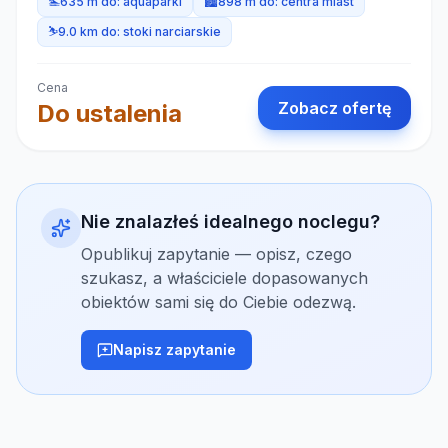
🏊
635 m do:
aquaparki
🏙️
898 m do:
centra miast
⛷️
9.0 km do:
stoki narciarskie
Cena
Zobacz ofertę
Do ustalenia
Nie znalazłeś idealnego noclegu?
Opublikuj zapytanie — opisz, czego
szukasz, a właściciele dopasowanych
obiektów sami się do Ciebie odezwą.
Napisz zapytanie