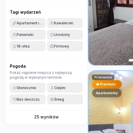
Tagi wydarzeń
Apartament imprezowy
Kawalerski
Panieński
Urodziny
18-stka
Firmowy
Pogoda
Pokaż najpierw miejsca z najlepszą
pogodą w wybranym terminie.
Promowane
Premium
Słonecznie
Ciepło
Apartamenty
Bez deszczu
Śnieg
25
wyników