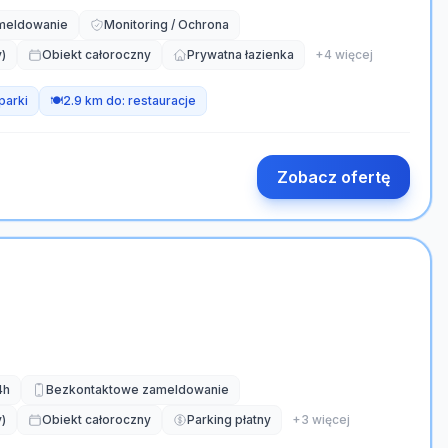
meldowanie
Monitoring / Ochrona
)
Obiekt całoroczny
Prywatna łazienka
+
4
więcej
parki
🍽️
2.9 km do:
restauracje
Zobacz ofertę
4h
Bezkontaktowe zameldowanie
)
Obiekt całoroczny
Parking płatny
+
3
więcej