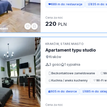
🍽️
689 m do:
restauracje
🛒
835 m do:
Cena za noc
220
PLN
KRAKÓW, STARE MIASTO
Apartament typu studio
Kraków
3
gości
1
sypialnia
Bezkontaktowe zameldowanie
Mo
Kuchnia / aneks kuchenny
Wi-Fi w
🚉
605 m do:
dworce
🛒
685 m do:
skle
Cena za noc