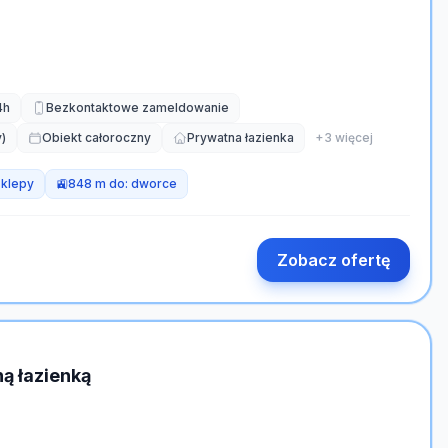
4h
Bezkontaktowe zameldowanie
)
Obiekt całoroczny
Prywatna łazienka
+
3
więcej
sklepy
🚉
848 m do:
dworce
Zobacz ofertę
ą łazienką