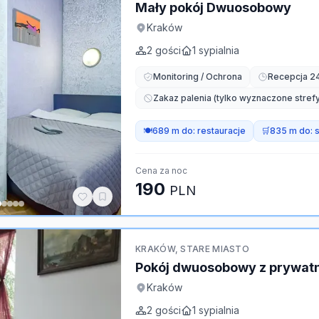
Mały pokój Dwuosobowy
Kraków
2
gości
1
sypialnia
Monitoring / Ochrona
Recepcja 2
Zakaz palenia (tylko wyznaczone strefy
🍽️
689 m do:
restauracje
🛒
835 m do:
Cena za noc
190
PLN
KRAKÓW, STARE MIASTO
Pokój dwuosobowy z prywatn
Kraków
2
gości
1
sypialnia