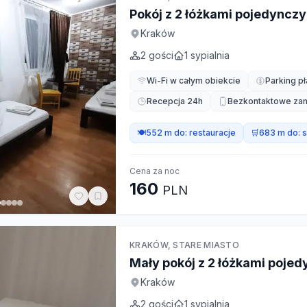
Pokój z 2 łóżkami pojedyncz
Kraków
2
gości
1
sypialnia
Wi-Fi w całym obiekcie
Parking pł
Recepcja 24h
Bezkontaktowe za
🍽️
552 m do:
restauracje
🛒
683 m do:
s
Cena za noc
160
PLN
KRAKÓW, STARE MIASTO
Mały pokój z 2 łóżkami poje
Kraków
2
gości
1
sypialnia