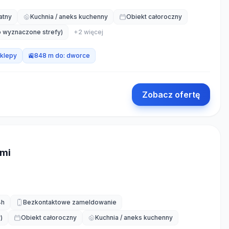
atny
Kuchnia / aneks kuchenny
Obiekt całoroczny
ko wyznaczone strefy)
+
2
więcej
klepy
🚉
848 m do:
dworce
Zobacz ofertę
ymi
4h
Bezkontaktowe zameldowanie
)
Obiekt całoroczny
Kuchnia / aneks kuchenny