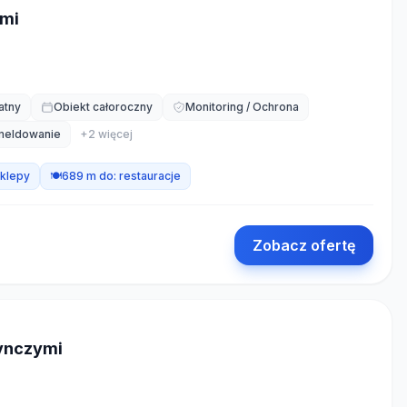
ymi
atny
Obiekt całoroczny
Monitoring / Ochrona
meldowanie
+
2
więcej
klepy
🍽️
689 m do:
restauracje
Zobacz ofertę
dynczymi