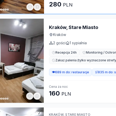
280
PLN
Kraków, Stare Miasto
Kraków
2
gości
1
sypialnia
Recepcja 24h
Monitoring / Ochro
Zakaz palenia (tylko wyznaczone strefy
🍽️
689 m do:
restauracje
🛒
835 m do:
s
Cena za noc
160
PLN
KRAKÓW, STARE MIASTO