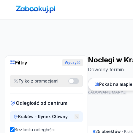
Strona główna
›
Noclegi
›
Noclegi w Krakowie
Noclegi w K
Filtry
Wyczyść
Dowolny termin
Tylko z promocjami
Pokaż na mapie
ŁADOWANIE MAPY…
Odległość od centrum
Kraków - Rynek Główny
Bez limitu odległości
25
obiektów
·
Kra