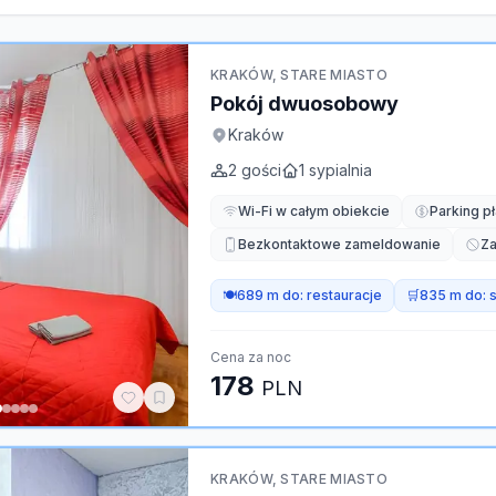
KRAKÓW, STARE MIASTO
Pokój dwuosobowy
Kraków
2
gości
1
sypialnia
Wi-Fi w całym obiekcie
Parking pł
Bezkontaktowe zameldowanie
Za
🍽️
689 m do:
restauracje
🛒
835 m do:
Cena za noc
178
PLN
KRAKÓW, STARE MIASTO