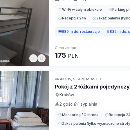
Wi-Fi w całym obiekcie
Parking pł
Recepcja 24h
Zakaz palenia (tyl
🍽️
689 m do:
restauracje
🛒
835 m do:
s
Cena za noc
175
PLN
KRAKÓW, STARE MIASTO
Pokój z 2 łóżkami pojedyncz
Kraków
2
gości
1
sypialnia
Monitoring / Ochrona
Recepcja 2
Zakaz palenia (tylko wyznaczone strefy