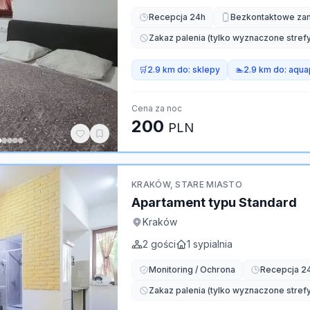
Recepcja 24h
Bezkontaktowe za
Zakaz palenia (tylko wyznaczone strefy
🛒
2.9 km do:
sklepy
🏊
2.9 km do:
aqua
Cena za noc
200
PLN
KRAKÓW, STARE MIASTO
Apartament typu Standard
Kraków
2
gości
1
sypialnia
Monitoring / Ochrona
Recepcja 2
Zakaz palenia (tylko wyznaczone strefy