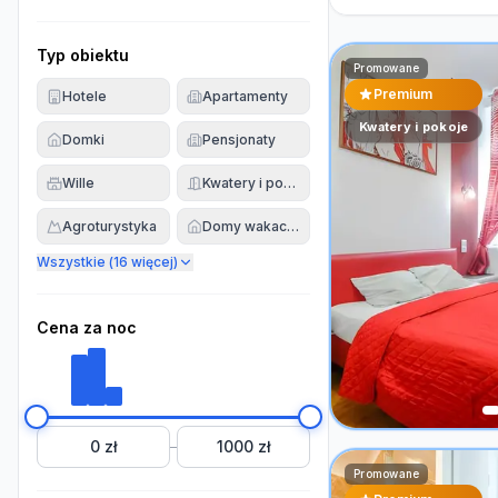
Typ obiektu
Promowane
Premium
Hotele
Apartamenty
Kwatery i pokoje
Domki
Pensjonaty
Wille
Kwatery i pokoje
Agroturystyka
Domy wakacyjne
Wszystkie (
16
więcej)
Cena za noc
0 zł
1000 zł
–
Promowane