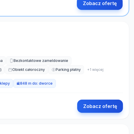
Zobacz ofertę
na
Bezkontaktowe zameldowanie
)
Obiekt całoroczny
Parking płatny
+
1
więcej
klepy
🚉
848 m do:
dworce
Zobacz ofertę