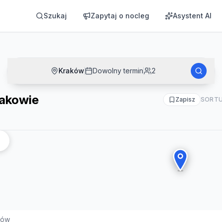
Szukaj
Zapytaj o nocleg
Asystent AI
Kraków
Dowolny termin
2
rakowie
Zapisz
SORTU
ków