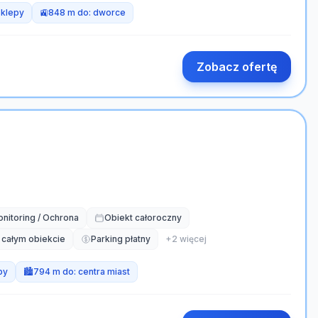
sklepy
🚉
848 m do:
dworce
Zobacz ofertę
nitoring / Ochrona
Obiekt całoroczny
 całym obiekcie
Parking płatny
+
2
więcej
py
🏙️
794 m do:
centra miast