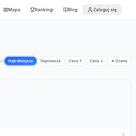
Mapa
Rankingi
Blog
Zaloguj się
J:
Najtrafniejsze
Najnowsze
Cena ↑
Cena ↓
★ Ocena