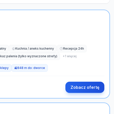
atny
Kuchnia / aneks kuchenny
Recepcja 24h
kaz palenia (tylko wyznaczone strefy)
+
1
więcej
sklepy
🚉
848 m do:
dworce
Zobacz ofertę