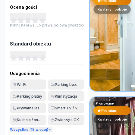
Premium
Ocena gości
Kwatery i pokoje
Kliknij na lewą lub prawą połowę gwiazdki
Standard obiektu
Udogodnienia
Wi-Fi
Parking bezpłatny
Parking płatny
Klimatyzacja
Promowane
Prywatna łazienka
Smart TV / Netflix
Premium
Kwatery i pokoje
Kuchnia / aneks
Zwierzęta OK
Wszystkie (
18
więcej)