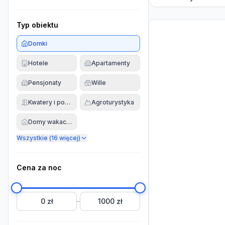
Typ obiektu
Domki
Hotele
Apartamenty
Pensjonaty
Wille
Kwatery i pokoje
Agroturystyka
Domy wakacyjne
Wszystkie (
16
więcej)
Cena za noc
0 zł
1000 zł
–