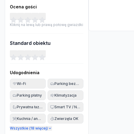
Ocena gości
Kliknij na lewą lub prawą połowę gwiazdki
Standard obiektu
Udogodnienia
Wi-Fi
Parking bezpłatny
Parking płatny
Klimatyzacja
Prywatna łazienka
Smart TV / Netflix
Kuchnia / aneks
Zwierzęta OK
Wszystkie (
18
więcej)