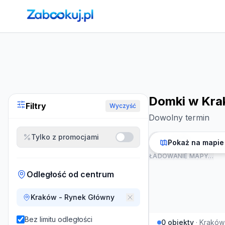
Strona główna
›
Noclegi
›
Domki w Krakowie
Domki w Kra
Filtry
Wyczyść
Dowolny termin
Tylko z promocjami
Pokaż na mapie
ŁADOWANIE MAPY…
Odległość od centrum
Kraków - Rynek Główny
Bez limitu odległości
0
obiekty
·
Kraków