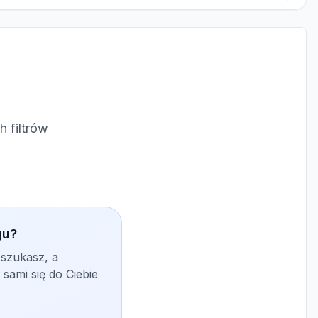
 filtrów
gu?
 szukasz, a
sami się do Ciebie