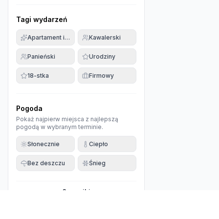
Tagi wydarzeń
Apartament imprezowy
Kawalerski
Panieński
Urodziny
18-stka
Firmowy
Pogoda
Pokaż najpierw miejsca z najlepszą
pogodą w wybranym terminie.
Słonecznie
Ciepło
Bez deszczu
Śnieg
0
wyniki