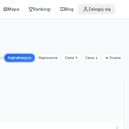
Mapa
Rankingi
Blog
Zaloguj się
J:
Najtrafniejsze
Najnowsze
Cena ↑
Cena ↓
★ Ocena