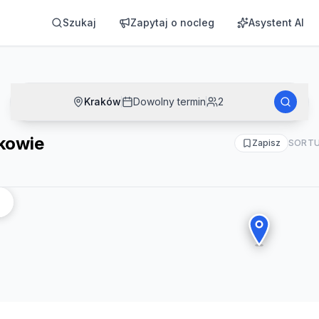
Szukaj
Zapytaj o nocleg
Asystent AI
Kraków
Dowolny termin
2
kowie
Zapisz
SORTU