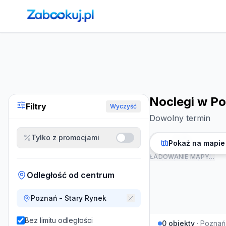
Strona główna
›
Noclegi
›
Noclegi w Poznaniu
Noclegi w P
Filtry
Wyczyść
Dowolny termin
Tylko z promocjami
Pokaż na mapie
ŁADOWANIE MAPY…
Odległość od centrum
Poznań - Stary Rynek
Bez limitu odległości
0
obiekty
·
Poznań