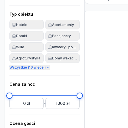
Typ obiektu
Hotele
Apartamenty
Domki
Pensjonaty
Wille
Kwatery i pokoje
Agroturystyka
Domy wakacyjne
Wszystkie (
16
więcej)
Cena za noc
0 zł
1000 zł
–
Ocena gości