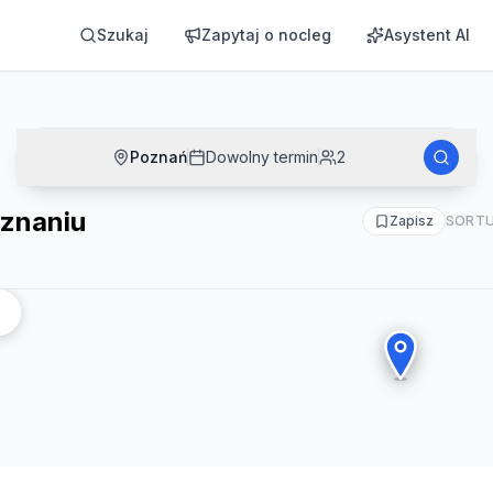
Szukaj
Zapytaj o nocleg
Asystent AI
Poznań
Dowolny termin
2
oznaniu
Zapisz
SORTU