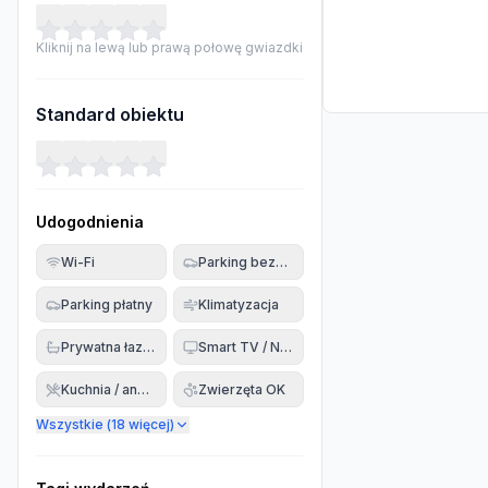
Kliknij na lewą lub prawą połowę gwiazdki
Standard obiektu
Udogodnienia
Wi-Fi
Parking bezpłatny
Parking płatny
Klimatyzacja
Prywatna łazienka
Smart TV / Netflix
Kuchnia / aneks
Zwierzęta OK
Wszystkie (
18
więcej)