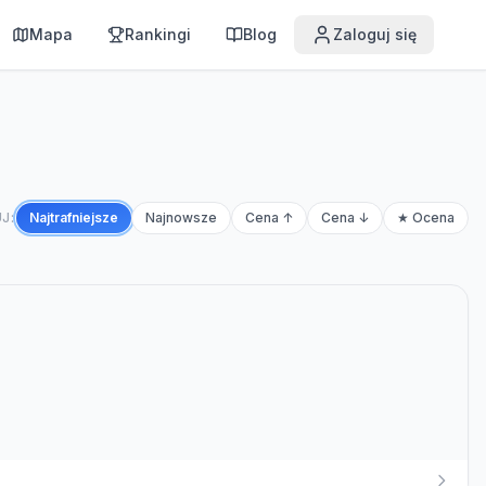
Mapa
Rankingi
Blog
Zaloguj się
J:
Najtrafniejsze
Najnowsze
Cena ↑
Cena ↓
★ Ocena