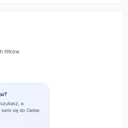
 filtrów
gu?
 szukasz, a
sami się do Ciebie