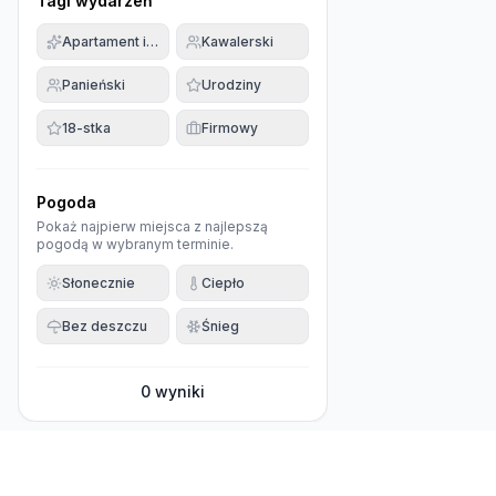
Tagi wydarzeń
Apartament imprezowy
Kawalerski
Panieński
Urodziny
18-stka
Firmowy
Pogoda
Pokaż najpierw miejsca z najlepszą
pogodą w wybranym terminie.
Słonecznie
Ciepło
Bez deszczu
Śnieg
0
wyniki