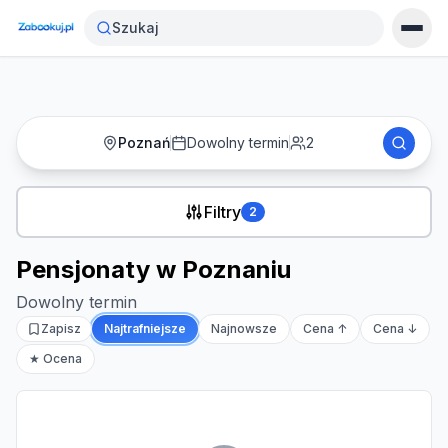
Strona główna
›
Noclegi
›
Pensjonaty w Poznaniu
Szukaj
Poznań
Dowolny termin
2
Filtry
2
Pensjonaty w Poznaniu
Dowolny termin
Zapisz
Najtrafniejsze
Najnowsze
Cena ↑
Cena ↓
★ Ocena