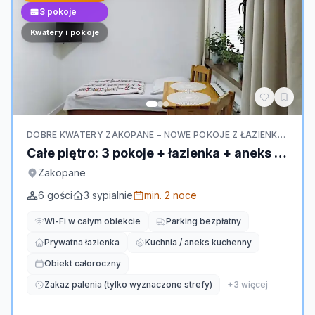
3
pokoje
Kwatery i pokoje
DOBRE KWATERY ZAKOPANE – NOWE POKOJE Z ŁAZIENKĄ BLISKO CENTRUM I DWORCA
Całe piętro: 3 pokoje + łazienka + aneks max 6-7os.
Zakopane
6
gości
3
sypialnie
min.
2
noce
Wi-Fi w całym obiekcie
Parking bezpłatny
Prywatna łazienka
Kuchnia / aneks kuchenny
Obiekt całoroczny
Zakaz palenia (tylko wyznaczone strefy)
+
3
więcej