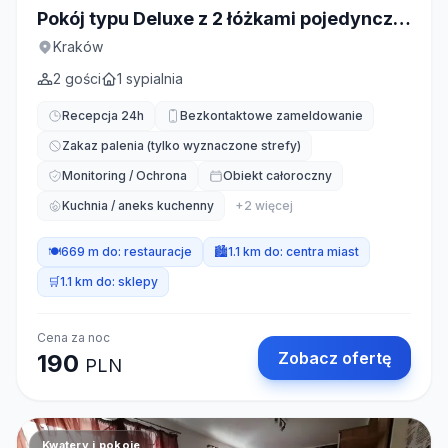
Pokój typu Deluxe z 2 łóżkami pojedynczymi
Kraków
2
gości
1
sypialnia
Recepcja 24h
Bezkontaktowe zameldowanie
Zakaz palenia (tylko wyznaczone strefy)
Monitoring / Ochrona
Obiekt całoroczny
Kuchnia / aneks kuchenny
+
2
więcej
🍽️
669 m do:
restauracje
🏙️
1.1 km do:
centra miast
🛒
1.1 km do:
sklepy
Cena za noc
Zobacz ofertę
190
PLN
Kwatery i pokoje