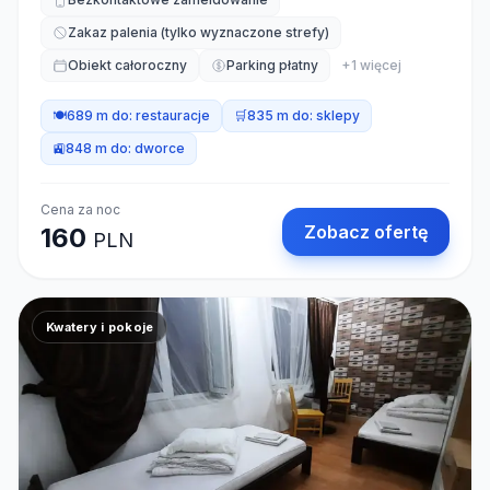
Zakaz palenia (tylko wyznaczone strefy)
Obiekt całoroczny
Parking płatny
+
1
więcej
🍽️
689 m do:
restauracje
🛒
835 m do:
sklepy
🚉
848 m do:
dworce
Cena za noc
Zobacz ofertę
160
PLN
Kwatery i pokoje