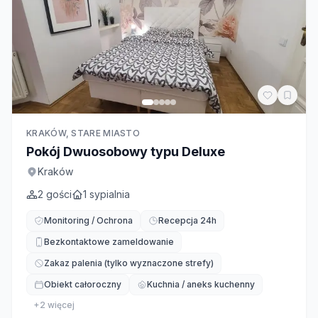
KRAKÓW, STARE MIASTO
Pokój Dwuosobowy typu Deluxe
Kraków
2
gości
1
sypialnia
Monitoring / Ochrona
Recepcja 24h
Bezkontaktowe zameldowanie
Zakaz palenia (tylko wyznaczone strefy)
Obiekt całoroczny
Kuchnia / aneks kuchenny
+
2
więcej