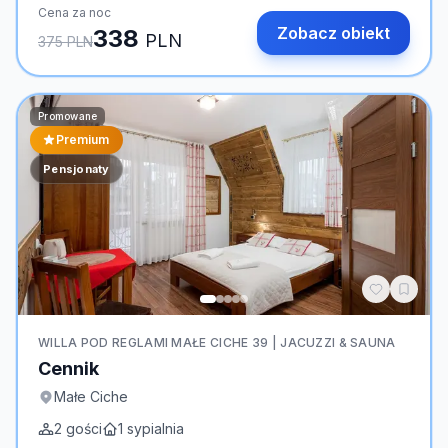
Cena za noc
Zobacz obiekt
338
PLN
375
PLN
Promowane
Premium
Pensjonaty
WILLA POD REGLAMI MAŁE CICHE 39 | JACUZZI & SAUNA
Cennik
Małe Ciche
2
gości
1
sypialnia