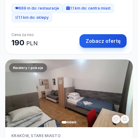
🍽️
669 m do:
restauracje
🏙️
1.1 km do:
centra miast
🛒
1.1 km do:
sklepy
Cena za noc
Zobacz ofertę
190
PLN
Kwatery i pokoje
KRAKÓW, STARE MIASTO