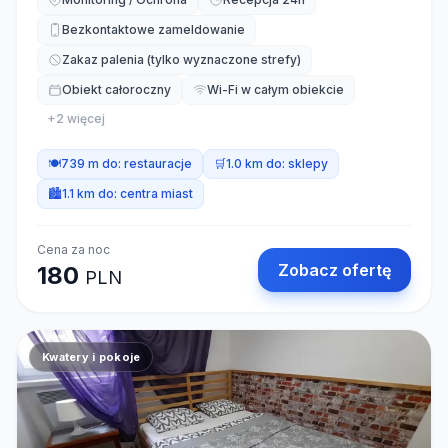
Bezkontaktowe zameldowanie
Zakaz palenia (tylko wyznaczone strefy)
Obiekt całoroczny
Wi-Fi w całym obiekcie
+
2
więcej
🍽️
739 m do:
restauracje
🛒
1.0 km do:
sklepy
🏙️
1.1 km do:
centra miast
Cena za noc
Zobacz ofertę
180
PLN
Kwatery i pokoje