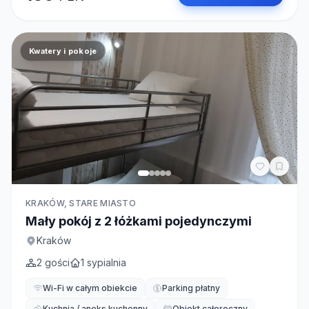
Kwatery i pokoje
KRAKÓW, STARE MIASTO
Mały pokój z 2 łóżkami pojedynczymi
Kraków
2
gości
1
sypialnia
Wi-Fi w całym obiekcie
Parking płatny
Kuchnia / aneks kuchenny
Obiekt całoroczny