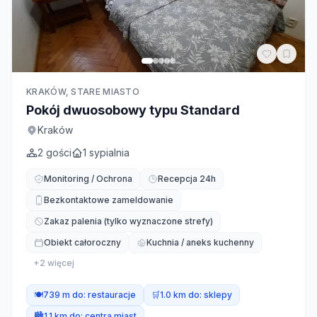
KRAKÓW, STARE MIASTO
Pokój dwuosobowy typu Standard
Kraków
2
gości
1
sypialnia
Monitoring / Ochrona
Recepcja 24h
Bezkontaktowe zameldowanie
Zakaz palenia (tylko wyznaczone strefy)
Obiekt całoroczny
Kuchnia / aneks kuchenny
+
2
więcej
🍽️
739 m do:
restauracje
🛒
1.0 km do:
sklepy
🏙️
1.1 km do:
centra miast