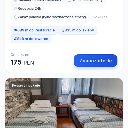
Recepcja 24h
Zakaz palenia (tylko wyznaczone strefy)
+
2
więcej
🍽️
689 m do:
restauracje
🛒
835 m do:
sklepy
🚉
848 m do:
dworce
Cena za noc
Zobacz ofertę
175
PLN
Kwatery i pokoje