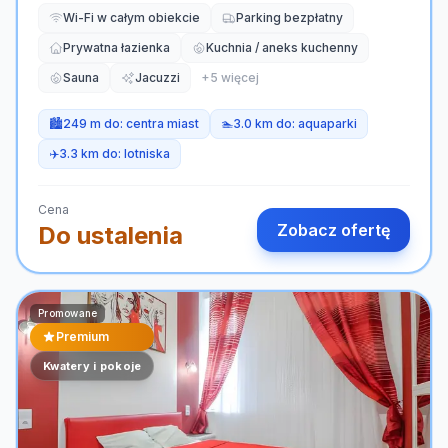
Wi-Fi w całym obiekcie
Parking bezpłatny
Prywatna łazienka
Kuchnia / aneks kuchenny
Sauna
Jacuzzi
+
5
więcej
🏙️
249 m do:
centra miast
🏊
3.0 km do:
aquaparki
✈️
3.3 km do:
lotniska
Cena
Zobacz ofertę
Do ustalenia
Promowane
Premium
Kwatery i pokoje