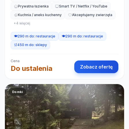
Prywatna łazienka
Smart TV / Netflix / YouTube
Kuchnia / aneks kuchenny
Akceptujemy zwierzęta
+
4
więcej
🍽️
290 m do:
restauracje
🍽️
290 m do:
restauracje
🛒
450 m do:
sklepy
Cena
Zobacz ofertę
Do ustalenia
Domki