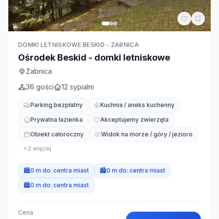
DOMKI LETNISKOWE BESKID - ŻABNICA
Ośrodek Beskid - domki letniskowe
Żabnica
36
gości
12
sypialni
Parking bezpłatny
Kuchnia / aneks kuchenny
Prywatna łazienka
Akceptujemy zwierzęta
Obiekt całoroczny
Widok na morze / góry / jezioro
+
2
więcej
🏙️
0 m do:
centra miast
🏙️
0 m do:
centra miast
🏙️
0 m do:
centra miast
Cena