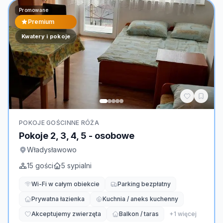
Promowane
Premium
Kwatery i pokoje
POKOJE GOŚCINNE RÓŻA
Pokoje 2, 3, 4, 5 - osobowe
Władysławowo
15
gości
5
sypialni
Wi-Fi w całym obiekcie
Parking bezpłatny
Prywatna łazienka
Kuchnia / aneks kuchenny
Akceptujemy zwierzęta
Balkon / taras
+
1
więcej