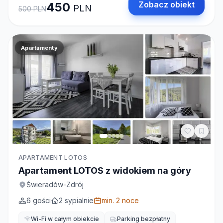
Zobacz obiekt
450
PLN
500
PLN
Apartamenty
APARTAMENT LOTOS
Apartament LOTOS z widokiem na góry
Świeradów-Zdrój
6
gości
2
sypialnie
min.
2
noce
Wi-Fi w całym obiekcie
Parking bezpłatny