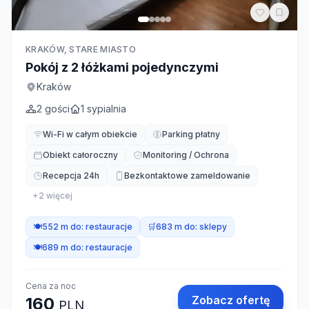
KRAKÓW, STARE MIASTO
Pokój z 2 łóżkami pojedynczymi
Kraków
2
gości
1
sypialnia
Wi-Fi w całym obiekcie
Parking płatny
Obiekt całoroczny
Monitoring / Ochrona
Recepcja 24h
Bezkontaktowe zameldowanie
+
2
więcej
🍽️
552 m do:
restauracje
🛒
683 m do:
sklepy
🍽️
689 m do:
restauracje
Cena za noc
Zobacz ofertę
160
PLN