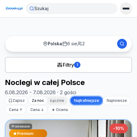
Strona główna
›
Noclegi
Szukaj
Polska
6 sie
2
Filtry
1
Noclegi w całej Polsce
6.08.2026 - 7.08.2026
· 2 gości
Zapisz
Za noc
Łącznie
Najtrafniejsze
Najnowsze
Cena ↑
Cena ↓
★ Ocena
Promowane
-
10
%
Premium