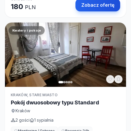
Zobacz ofertę
180
PLN
Kwatery i pokoje
KRAKÓW, STARE MIASTO
Pokój dwuosobowy typu Standard
Kraków
2
gości
1
sypialnia
Monitoring / Ochrona
Recepcja 24h