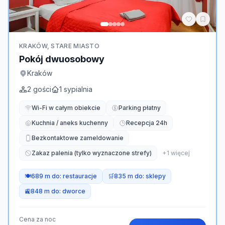
KRAKÓW, STARE MIASTO
Pokój dwuosobowy
Kraków
2
gości
1
sypialnia
Wi-Fi w całym obiekcie
Parking płatny
Kuchnia / aneks kuchenny
Recepcja 24h
Bezkontaktowe zameldowanie
Zakaz palenia (tylko wyznaczone strefy)
+
1
więcej
🍽️
689 m do:
restauracje
🛒
835 m do:
sklepy
🚉
848 m do:
dworce
Cena za noc