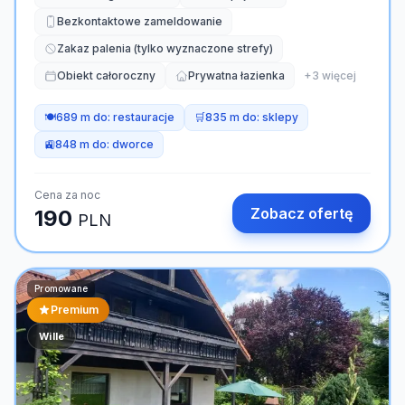
Bezkontaktowe zameldowanie
Zakaz palenia (tylko wyznaczone strefy)
Obiekt całoroczny
Prywatna łazienka
+
3
więcej
🍽️
689 m do:
restauracje
🛒
835 m do:
sklepy
🚉
848 m do:
dworce
Cena za noc
Zobacz ofertę
190
PLN
Promowane
Premium
Wille