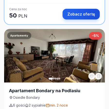
Cena za noc
Zobacz ofertę
50
PLN
-
5
%
Apartamenty
Apartament Bondary na Podlasiu
Osiedle Bondary
6
gości
2
sypialnie
min.
2
noce