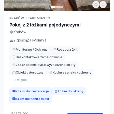
KRAKÓW, STARE MIASTO
Pokój z 2 łóżkami pojedynczymi
Kraków
2
gości
1
sypialnia
Monitoring / Ochrona
Recepcja 24h
Bezkontaktowe zameldowanie
Zakaz palenia (tylko wyznaczone strefy)
Obiekt całoroczny
Kuchnia / aneks kuchenny
+
2
więcej
🍽️
739 m do:
restauracje
🛒
1.0 km do:
sklepy
🏙️
1.1 km do:
centra miast
Cena za noc