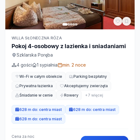
WILLA SŁONECZNA RÓZA
Pokoj 4-osobowy z lazienka i sniadaniami
Szklarska Poręba
4
gości
1
sypialnia
min.
2
noce
Wi-Fi w całym obiekcie
Parking bezpłatny
Prywatna łazienka
Akceptujemy zwierzęta
Śniadanie w cenie
Rowery
+
7
więcej
🏙️
628 m do:
centra miast
🏙️
628 m do:
centra miast
🏙️
628 m do:
centra miast
Cena za noc