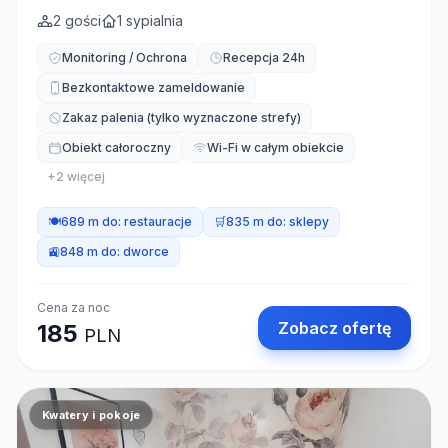
2
gości
1
sypialnia
Monitoring / Ochrona
Recepcja 24h
Bezkontaktowe zameldowanie
Zakaz palenia (tylko wyznaczone strefy)
Obiekt całoroczny
Wi-Fi w całym obiekcie
+
2
więcej
🍽️
689 m do:
restauracje
🛒
835 m do:
sklepy
🚉
848 m do:
dworce
Cena za noc
Zobacz ofertę
185
PLN
Kwatery i pokoje