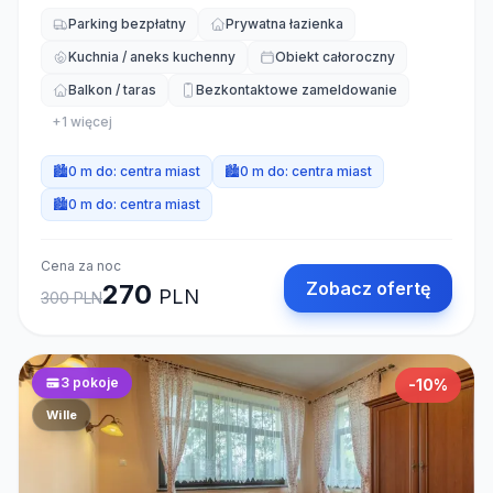
Parking bezpłatny
Prywatna łazienka
Kuchnia / aneks kuchenny
Obiekt całoroczny
Balkon / taras
Bezkontaktowe zameldowanie
+
1
więcej
🏙️
0 m do:
centra miast
🏙️
0 m do:
centra miast
🏙️
0 m do:
centra miast
Cena za noc
Zobacz ofertę
270
PLN
300
PLN
3
pokoje
-
10
%
Wille