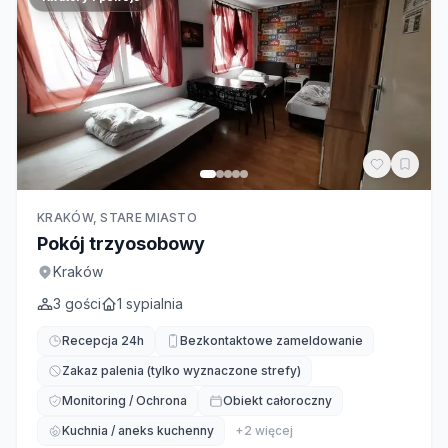
KRAKÓW, STARE MIASTO
Pokój trzyosobowy
Kraków
3
gości
1
sypialnia
Recepcja 24h
Bezkontaktowe zameldowanie
Zakaz palenia (tylko wyznaczone strefy)
Monitoring / Ochrona
Obiekt całoroczny
Kuchnia / aneks kuchenny
+
2
więcej