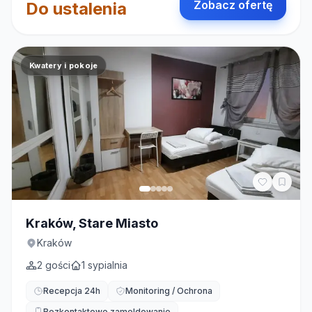
Zobacz ofertę
Do ustalenia
Kwatery i pokoje
Kraków, Stare Miasto
Kraków
2
gości
1
sypialnia
Recepcja 24h
Monitoring / Ochrona
Bezkontaktowe zameldowanie