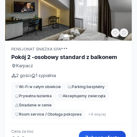
PENSJONAT ŚNIEŻKA SPA***
Pokój 2 -osobowy standard z balkonem
Karpacz
2
gości
1
sypialnia
Wi-Fi w całym obiekcie
Parking bezpłatny
Prywatna łazienka
Akceptujemy zwierzęta
Śniadanie w cenie
Room service / Obsługa pokojowa
+
9
więcej
Cena za noc