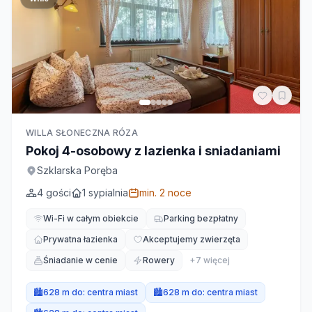
WILLA SŁONECZNA RÓZA
Pokoj 4-osobowy z lazienka i sniadaniami
Szklarska Poręba
4
gości
1
sypialnia
min.
2
noce
Wi-Fi w całym obiekcie
Parking bezpłatny
Prywatna łazienka
Akceptujemy zwierzęta
Śniadanie w cenie
Rowery
+
7
więcej
🏙️
628 m do:
centra miast
🏙️
628 m do:
centra miast