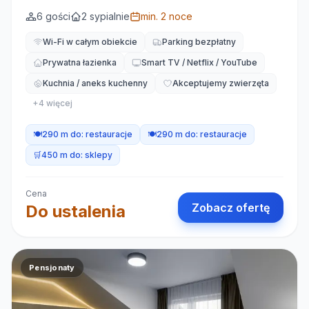
6
gości
2
sypialnie
min.
2
noce
Wi-Fi w całym obiekcie
Parking bezpłatny
Prywatna łazienka
Smart TV / Netflix / YouTube
Kuchnia / aneks kuchenny
Akceptujemy zwierzęta
+
4
więcej
🍽️
290 m do:
restauracje
🍽️
290 m do:
restauracje
🛒
450 m do:
sklepy
Cena
Zobacz ofertę
Do ustalenia
Pensjonaty