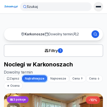
Strona główna
›
Noclegi
›
Noclegi w Karkonoszach
Szukaj
Karkonosze
Dowolny termin
2
Filtry
1
Noclegi w Karkonoszach
Dowolny termin
Zapisz
Najtrafniejsze
Najnowsze
Cena ↑
Cena ↓
★ Ocena
3
pokoje
-
10
%
Wille