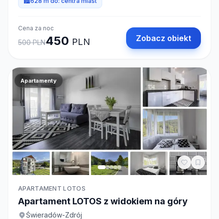
🏙️
628 m do:
centra miast
Cena za noc
Zobacz obiekt
450
PLN
500
PLN
Apartamenty
APARTAMENT LOTOS
Apartament LOTOS z widokiem na góry
Świeradów-Zdrój