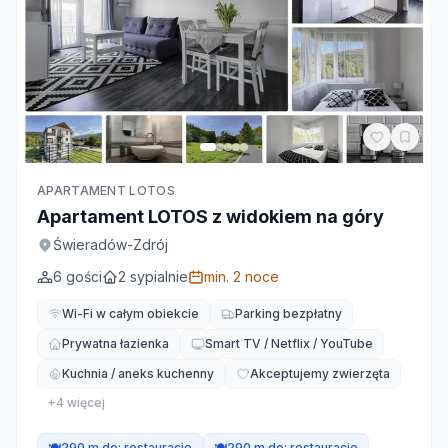
APARTAMENT LOTOS
Apartament LOTOS z widokiem na góry
Świeradów-Zdrój
6
gości
2
sypialnie
min.
2
noce
Wi-Fi w całym obiekcie
Parking bezpłatny
Prywatna łazienka
Smart TV / Netflix / YouTube
Kuchnia / aneks kuchenny
Akceptujemy zwierzęta
+
4
więcej
🍽️
290 m do:
restauracje
🍽️
290 m do:
restauracje