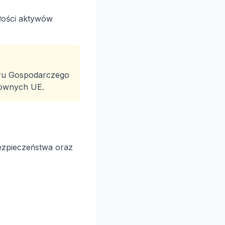
łości aktywów
ru Gospodarczego
mownych UE.
zpieczeństwa oraz