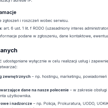
zacji i adresie IP.
klamacje
 zgłoszeń i roszczeń wobec serwisu.
a:
art. 6 ust. 1 lit. f RODO (uzasadniony interes administrator
nformacje podane w zgłoszeniu, dane kontaktowe, ewentual
 danych
udostępniane wyłącznie w celu realizacji usług i zapewni
etwarzać:
g zewnętrznych
– np. hostingu, marketingu, powiadomień w
warzające dane na nasze polecenie
– w zakresie obsługi 
onta użytkownika.
owe i nadzorcze
– np. Policja, Prokuratura, UODO, UOKiK