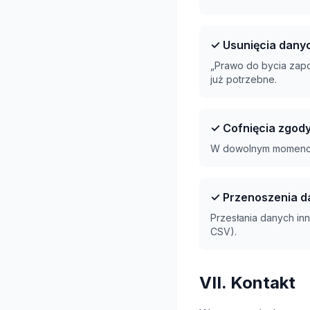
✓ Usunięcia dany
„Prawo do bycia zapo
już potrzebne.
✓ Cofnięcia zgod
W dowolnym momenci
✓ Przenoszenia d
Przesłania danych inn
CSV).
VII. Kontakt