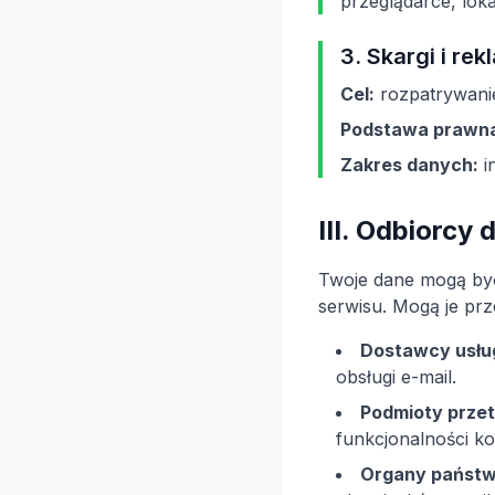
przeglądarce, lokali
3. Skargi i re
Cel:
rozpatrywanie
Podstawa prawn
Zakres danych:
i
III. Odbiorcy
Twoje dane mogą być 
serwisu. Mogą je prz
Dostawcy usłu
obsługi e-mail.
Podmioty przet
funkcjonalności k
Organy państw