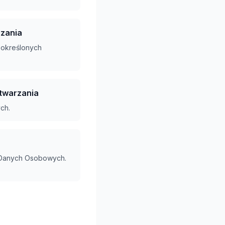
rzania
 określonych
twarzania
ch.
 Danych Osobowych.