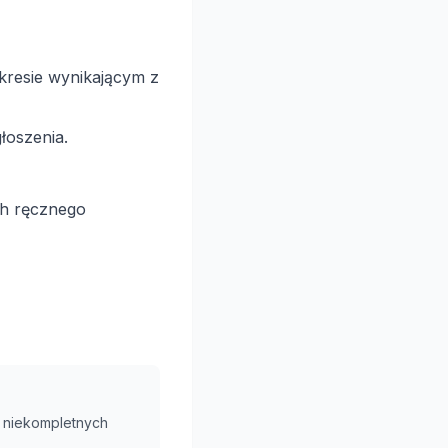
akresie wynikającym z
łoszenia.
ch ręcznego
 niekompletnych