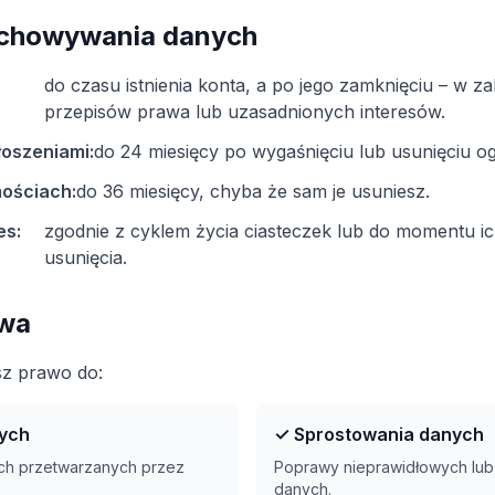
echowywania danych
do czasu istnienia konta, a po jego zamknięciu – w z
przepisów prawa lub uzasadnionych interesów.
łoszeniami:
do 24 miesięcy po wygaśnięciu lub usunięciu og
mościach:
do 36 miesięcy, chyba że sam je usuniesz.
es:
zgodnie z cyklem życia ciasteczek lub do momentu i
usunięcia.
awa
z prawo do:
ych
✓ Sprostowania danych
ych przetwarzanych przez
Poprawy nieprawidłowych lub
danych.