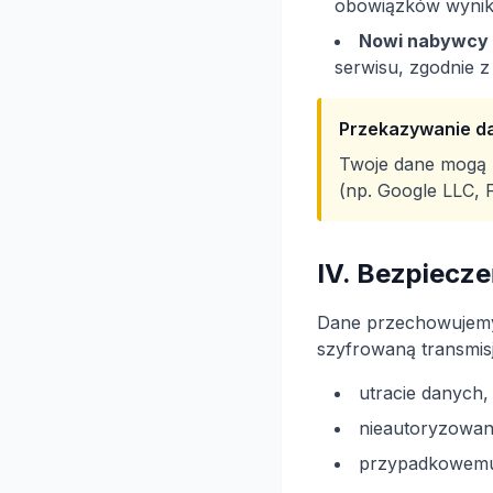
obowiązków wynik
Nowi nabywcy 
serwisu, zgodnie z 
Przekazywanie d
Twoje dane mogą 
(np. Google LLC,
IV. Bezpiecz
Dane przechowujemy
szyfrowaną transmis
utracie danych,
nieautoryzowan
przypadkowemu 