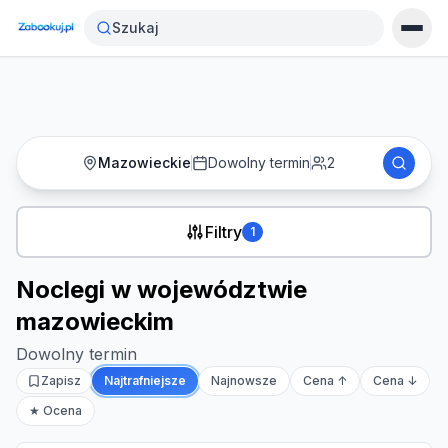
Strona główna
›
Noclegi
›
Szukaj
Noclegi w województwie mazowieckim
Mazowieckie
Dowolny termin
2
Filtry
1
Noclegi w województwie
mazowieckim
Dowolny termin
Zapisz
Najtrafniejsze
Najnowsze
Cena ↑
Cena ↓
★ Ocena