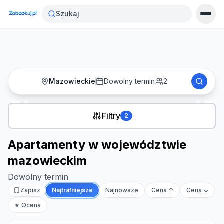
Strona główna
›
Noclegi
›
Szukaj
Apartamenty w województwie mazowieckim
Mazowieckie
Dowolny termin
2
Filtry
2
Apartamenty w województwie
mazowieckim
Dowolny termin
Zapisz
Najtrafniejsze
Najnowsze
Cena ↑
Cena ↓
★ Ocena