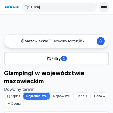
Strona główna
›
Noclegi
›
Szukaj
Glampingi w województwie mazowieckim
Mazowieckie
Dowolny termin
2
Filtry
2
Glampingi w województwie
mazowieckim
Dowolny termin
Zapisz
Najtrafniejsze
Najnowsze
Cena ↑
Cena ↓
★ Ocena