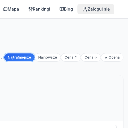
Mapa
Rankingi
Blog
Zaloguj się
J:
Najtrafniejsze
Najnowsze
Cena ↑
Cena ↓
★ Ocena