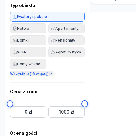
Typ obiektu
Kwatery i pokoje
Hotele
Apartamenty
Domki
Pensjonaty
Wille
Agroturystyka
Domy wakacyjne
Wszystkie (
16
więcej)
Cena za noc
0 zł
1000 zł
–
Ocena gości