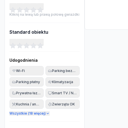
Kliknij na lewą lub prawą połowę gwiazdki
Standard obiektu
Udogodnienia
Wi-Fi
Parking bezpłatny
Parking płatny
Klimatyzacja
Prywatna łazienka
Smart TV / Netflix
Kuchnia / aneks
Zwierzęta OK
Wszystkie (
18
więcej)