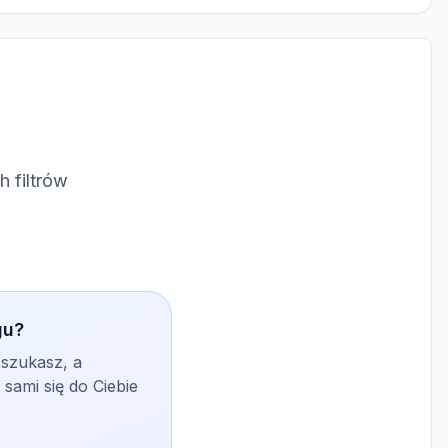
 filtrów
gu?
 szukasz, a
sami się do Ciebie