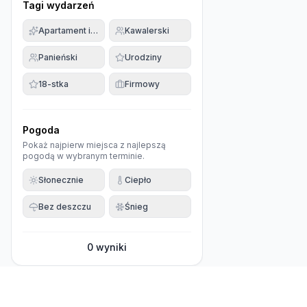
Tagi wydarzeń
Apartament imprezowy
Kawalerski
Panieński
Urodziny
18-stka
Firmowy
Pogoda
Pokaż najpierw miejsca z najlepszą
pogodą w wybranym terminie.
Słonecznie
Ciepło
Bez deszczu
Śnieg
0
wyniki