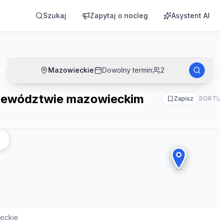
eckim
Szukaj
Zapytaj o nocleg
Asystent AI
Mazowieckie
Dowolny termin
2
jewództwie mazowieckim
Zapisz
SORTU
eckie