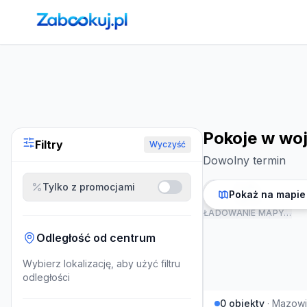
Strona główna
›
Noclegi
›
Pokoje w województwie mazowi
Pokoje w wo
Filtry
Wyczyść
Dowolny termin
Tylko z promocjami
Pokaż na mapie
ŁADOWANIE MAPY…
Odległość od centrum
Wybierz lokalizację, aby użyć filtru
odległości
0
obiekty
·
Mazowi