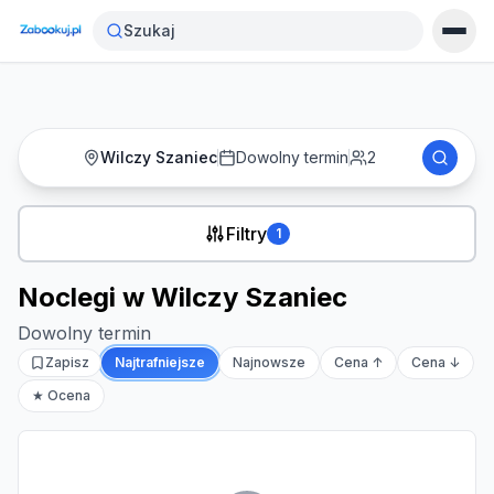
Strona główna
›
Noclegi
›
Noclegi blisko Wilczego Szańca
Szukaj
Wilczy Szaniec
Dowolny termin
2
Filtry
1
Noclegi w Wilczy Szaniec
Dowolny termin
Zapisz
Najtrafniejsze
Najnowsze
Cena ↑
Cena ↓
★ Ocena