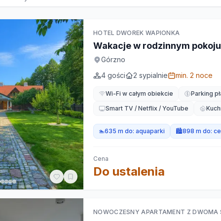
HOTEL DWOREK WAPIONKA
Wakacje w rodzinnym pokoju
Górzno
4
gości
2
sypialnie
min.
2
noce
Wi-Fi w całym obiekcie
Parking pł
Smart TV / Netflix / YouTube
Kuch
🏊
635 m do:
aquaparki
🏙️
898 m do:
ce
Cena
Do ustalenia
NOWOCZESNY APARTAMENT Z DWOMA SY