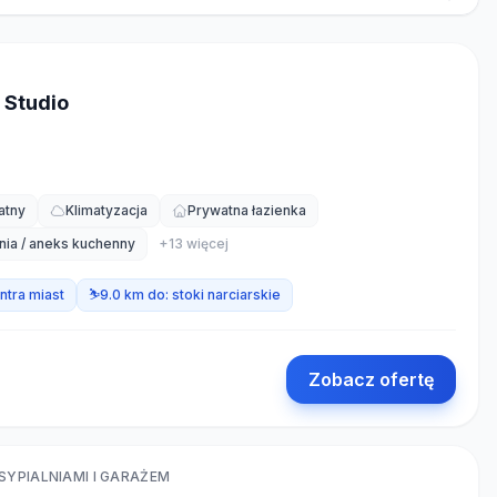
 Studio
atny
Klimatyzacja
Prywatna łazienka
nia / aneks kuchenny
+
13
więcej
ntra miast
⛷️
9.0 km do:
stoki narciarskie
Zobacz ofertę
PIALNIAMI I GARAŻEM