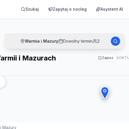
Szukaj
Zapytaj o nocleg
Asystent AI
Warmia i Mazury
Dowolny termin
2
armii i Mazurach
Zapisz
SORTU
i Mazury