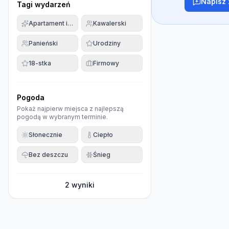
Napisz 
Tagi wydarzeń
Apartament imprezowy
Kawalerski
Panieński
Urodziny
18-stka
Firmowy
Pogoda
Pokaż najpierw miejsca z najlepszą
pogodą w wybranym terminie.
Słonecznie
Ciepło
Bez deszczu
Śnieg
2
wyniki