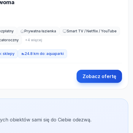
dwoma
ezpłatny
Prywatna łazienka
Smart TV / Netflix / YouTube
całoroczny
+
4
więcej
o:
sklepy
🏊
24.8 km do:
aquaparki
Zobacz ofertę
ych obiektów sami się do Ciebie odezwą.