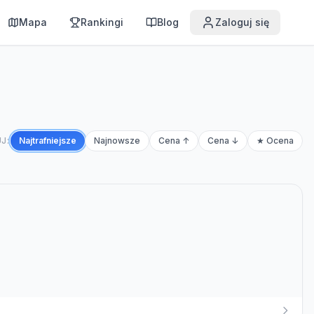
Mapa
Rankingi
Blog
Zaloguj się
J:
Najtrafniejsze
Najnowsze
Cena ↑
Cena ↓
★ Ocena