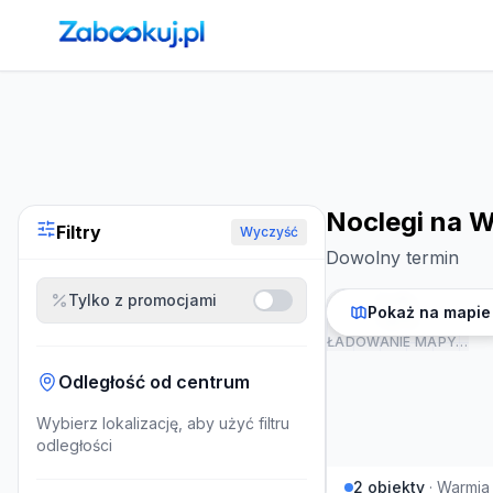
Strona główna
›
Noclegi
›
Noclegi na Warmii i Mazurach
Noclegi na W
Filtry
Wyczyść
Dowolny termin
Tylko z promocjami
Pokaż na mapie
ŁADOWANIE MAPY…
Odległość od centrum
Wybierz lokalizację, aby użyć filtru
odległości
2
obiekty
·
Warmia 