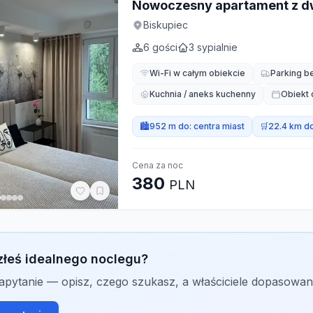
Nowoczesny apartament z 
Biskupiec
6
gości
3
sypialnie
Wi-Fi w całym obiekcie
Parking b
Kuchnia / aneks kuchenny
Obiekt 
🏙️
952 m do:
centra miast
🛒
22.4 km d
Cena za noc
380
PLN
złeś idealnego noclegu?
zapytanie — opisz, czego szukasz, a właściciele dopasowan