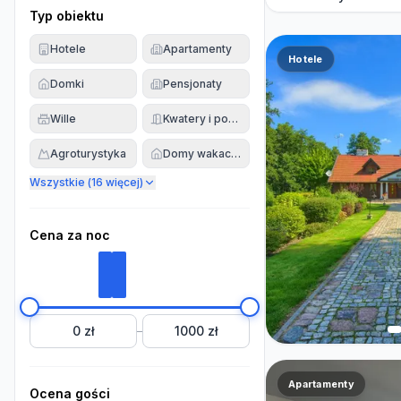
Typ obiektu
Hotele
Apartamenty
Hotele
Domki
Pensjonaty
Wille
Kwatery i pokoje
Agroturystyka
Domy wakacyjne
Wszystkie (
16
więcej)
Cena za noc
0 zł
1000 zł
–
Apartamenty
Ocena gości