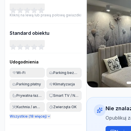
Kliknij na lewą lub prawą połowę gwiazdki
Standard obiektu
Udogodnienia
Wi-Fi
Parking bezpłatny
Parking płatny
Klimatyzacja
Prywatna łazienka
Smart TV / Netflix
Kuchnia / aneks
Zwierzęta OK
Nie znala
Wszystkie (
18
więcej)
Opublikuj 