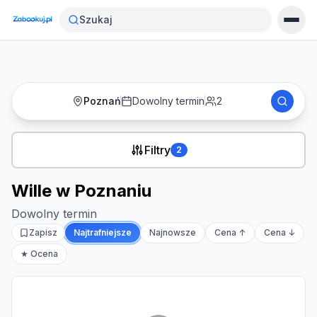
Strona główna
›
Noclegi
›
Wille w Poznaniu
Szukaj
Poznań
Dowolny termin
2
Filtry
2
Wille w Poznaniu
Dowolny termin
Zapisz
Najtrafniejsze
Najnowsze
Cena ↑
Cena ↓
★ Ocena