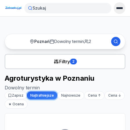
Strona główna
›
Noclegi
›
Agroturystyka w Poznaniu
Szukaj
Poznań
Dowolny termin
2
Filtry
2
Agroturystyka w Poznaniu
Dowolny termin
Zapisz
Najtrafniejsze
Najnowsze
Cena ↑
Cena ↓
★ Ocena