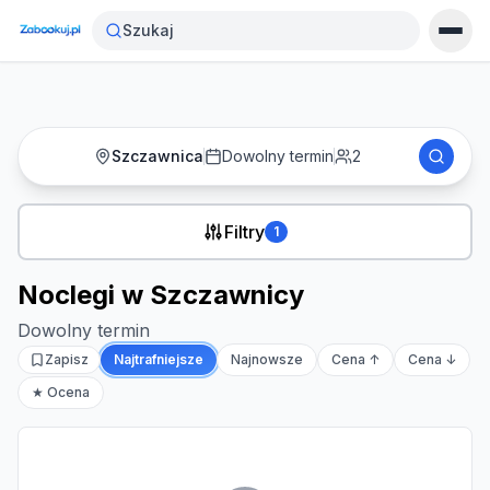
Strona główna
›
Noclegi
›
Noclegi w Szczawnicy
Szukaj
Szczawnica
Dowolny termin
2
Filtry
1
Noclegi w Szczawnicy
Dowolny termin
Zapisz
Najtrafniejsze
Najnowsze
Cena ↑
Cena ↓
★ Ocena