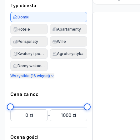
Typ obiektu
Domki
Hotele
Apartamenty
Pensjonaty
Wille
Kwatery i pokoje
Agroturystyka
Domy wakacyjne
Wszystkie (
16
więcej)
Cena za noc
0 zł
1000 zł
–
Ocena gości