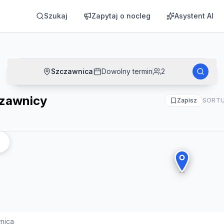
Szukaj
Zapytaj o nocleg
Asystent AI
Szczawnica
Dowolny termin
2
zawnicy
Zapisz
SORTU
nica