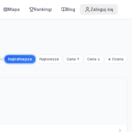
Mapa
Rankingi
Blog
Zaloguj się
J:
Najtrafniejsze
Najnowsze
Cena ↑
Cena ↓
★ Ocena