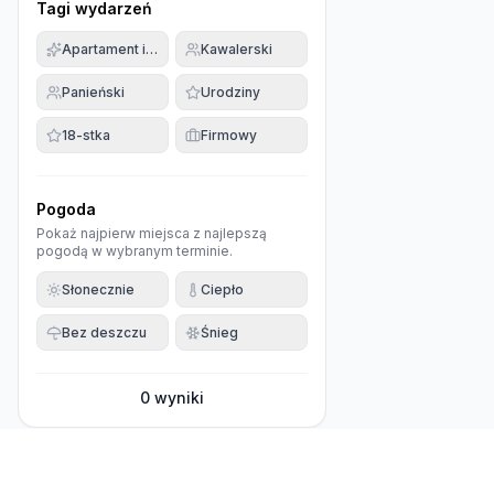
Tagi wydarzeń
Apartament imprezowy
Kawalerski
Panieński
Urodziny
18-stka
Firmowy
Pogoda
Pokaż najpierw miejsca z najlepszą
pogodą w wybranym terminie.
Słonecznie
Ciepło
Bez deszczu
Śnieg
0
wyniki