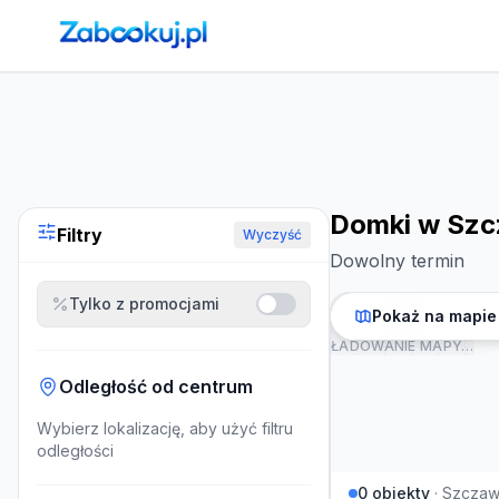
Strona główna
›
Noclegi
›
Domki w Szczawnicy
Domki w Szc
Filtry
Wyczyść
Dowolny termin
Tylko z promocjami
Pokaż na mapie
ŁADOWANIE MAPY…
Odległość od centrum
Wybierz lokalizację, aby użyć filtru
odległości
0
obiekty
·
Szczaw