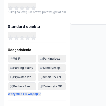
Kliknij na lewą lub prawą połowę gwiazdki
Standard obiektu
Udogodnienia
Wi-Fi
Parking bezpłatny
Parking płatny
Klimatyzacja
Prywatna łazienka
Smart TV / Netflix
Kuchnia / aneks
Zwierzęta OK
Wszystkie (
18
więcej)