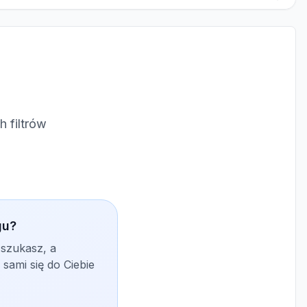
 filtrów
gu?
 szukasz, a
sami się do Ciebie