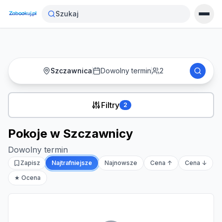
Strona główna
›
Noclegi
›
Pokoje w Szczawnicy
Szukaj
Szczawnica
Dowolny termin
2
Filtry
2
Pokoje w Szczawnicy
Dowolny termin
Zapisz
Najtrafniejsze
Najnowsze
Cena ↑
Cena ↓
★ Ocena