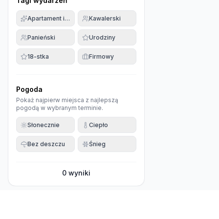
Tagi wydarzeń
Apartament imprezowy
Kawalerski
Panieński
Urodziny
18-stka
Firmowy
Pogoda
Pokaż najpierw miejsca z najlepszą
pogodą w wybranym terminie.
Słonecznie
Ciepło
Bez deszczu
Śnieg
0
wyniki