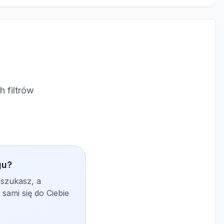
 filtrów
gu?
 szukasz, a
sami się do Ciebie