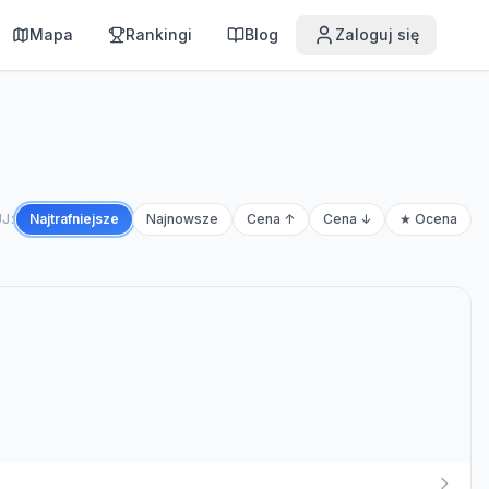
Mapa
Rankingi
Blog
Zaloguj się
J:
Najtrafniejsze
Najnowsze
Cena ↑
Cena ↓
★ Ocena