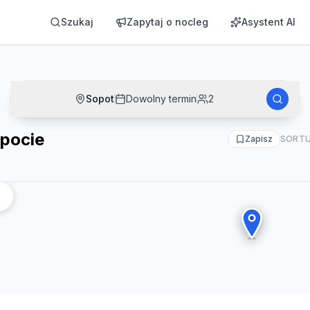
Szukaj
Zapytaj o nocleg
Asystent AI
Sopot
Dowolny termin
2
opocie
Zapisz
SORTU