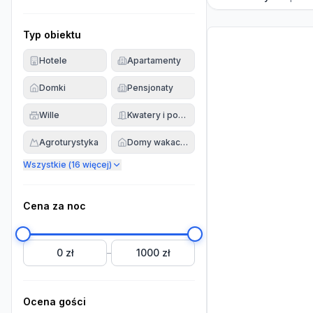
Typ obiektu
Hotele
Apartamenty
Domki
Pensjonaty
Wille
Kwatery i pokoje
Agroturystyka
Domy wakacyjne
Wszystkie (
16
więcej)
Cena za noc
0 zł
1000 zł
–
Ocena gości