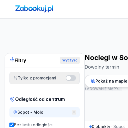
Strona główna
›
Noclegi
›
Noclegi w Sopocie
Noclegi w S
Filtry
Wyczyść
Dowolny termin
Tylko z promocjami
Pokaż na mapie
ŁADOWANIE MAPY…
Odległość od centrum
Sopot - Molo
Bez limitu odległości
0
obiekty
·
Sopot