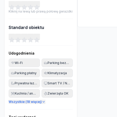
Kliknij na lewą lub prawą połowę gwiazdki
Standard obiektu
Udogodnienia
Wi-Fi
Parking bezpłatny
Parking płatny
Klimatyzacja
Prywatna łazienka
Smart TV / Netflix
Kuchnia / aneks
Zwierzęta OK
Wszystkie (
18
więcej)