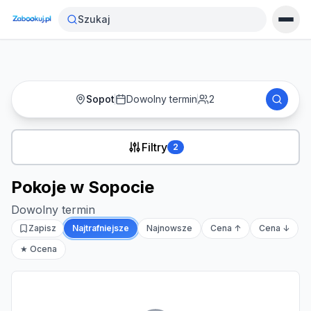
Strona główna
›
Noclegi
›
Pokoje w Sopocie
Szukaj
Sopot
Dowolny termin
2
Filtry
2
Pokoje w Sopocie
Dowolny termin
Zapisz
Najtrafniejsze
Najnowsze
Cena ↑
Cena ↓
★ Ocena