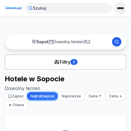
Strona główna
›
Noclegi
›
Hotele w Sopocie
Szukaj
Sopot
Dowolny termin
2
Filtry
2
Hotele w Sopocie
Dowolny termin
Zapisz
Najtrafniejsze
Najnowsze
Cena ↑
Cena ↓
★ Ocena