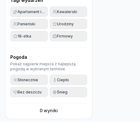
Tagi wydarzeń
Apartament imprezowy
Kawalerski
Panieński
Urodziny
18-stka
Firmowy
Pogoda
Pokaż najpierw miejsca z najlepszą
pogodą w wybranym terminie.
Słonecznie
Ciepło
Bez deszczu
Śnieg
0
wyniki