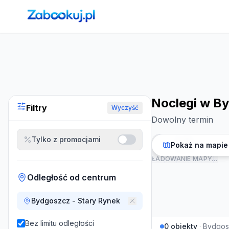
Strona główna
›
Noclegi
›
Noclegi w Bydgoszczy
Noclegi w B
Filtry
Wyczyść
Dowolny termin
Tylko z promocjami
Pokaż na mapie
ŁADOWANIE MAPY…
Odległość od centrum
Bydgoszcz - Stary Rynek
Bez limitu odległości
0
obiekty
·
Bydgos