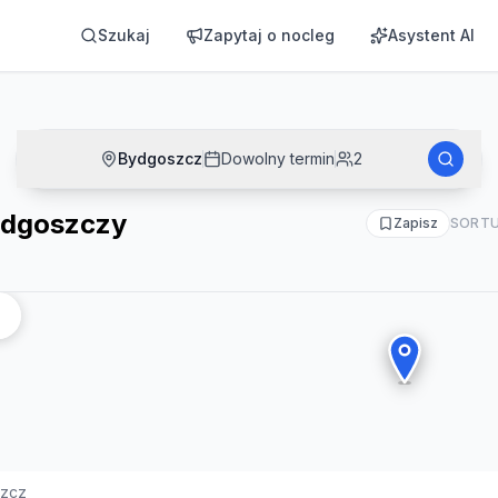
Szukaj
Zapytaj o nocleg
Asystent AI
Bydgoszcz
Dowolny termin
2
ydgoszczy
Zapisz
SORTU
zcz