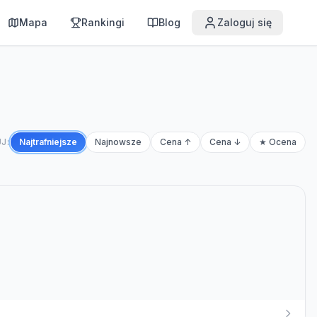
Mapa
Rankingi
Blog
Zaloguj się
J:
Najtrafniejsze
Najnowsze
Cena ↑
Cena ↓
★ Ocena