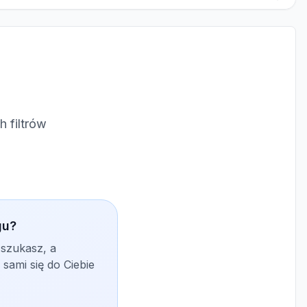
 filtrów
gu?
 szukasz, a
sami się do Ciebie