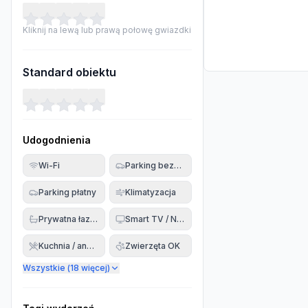
Kliknij na lewą lub prawą połowę gwiazdki
Standard obiektu
Udogodnienia
Wi-Fi
Parking bezpłatny
Parking płatny
Klimatyzacja
Prywatna łazienka
Smart TV / Netflix
Kuchnia / aneks
Zwierzęta OK
Wszystkie (
18
więcej)