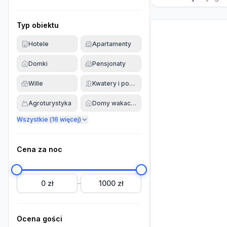
Typ obiektu
Hotele
Apartamenty
Domki
Pensjonaty
Wille
Kwatery i pokoje
Agroturystyka
Domy wakacyjne
Wszystkie (
16
więcej)
Cena za noc
0 zł
1000 zł
–
Ocena gości