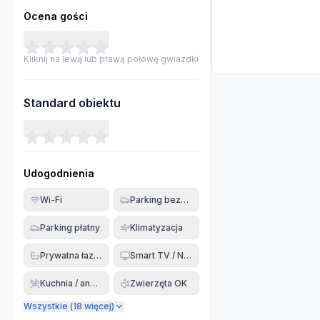
Ocena gości
Kliknij na lewą lub prawą połowę gwiazdki
Standard obiektu
Udogodnienia
Wi-Fi
Parking bezpłatny
Parking płatny
Klimatyzacja
Prywatna łazienka
Smart TV / Netflix
Kuchnia / aneks
Zwierzęta OK
Wszystkie (
18
więcej)