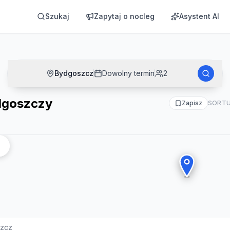
Szukaj
Zapytaj o nocleg
Asystent AI
Bydgoszcz
Dowolny termin
2
dgoszczy
Zapisz
SORTU
zcz