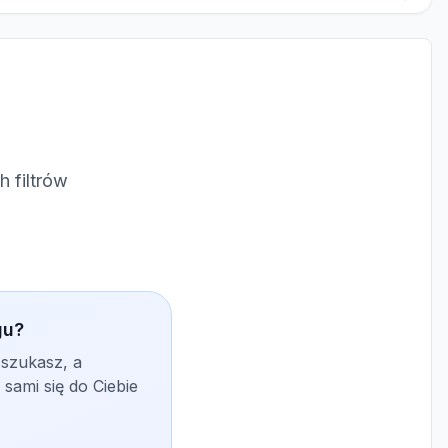
 filtrów
gu?
 szukasz, a
sami się do Ciebie