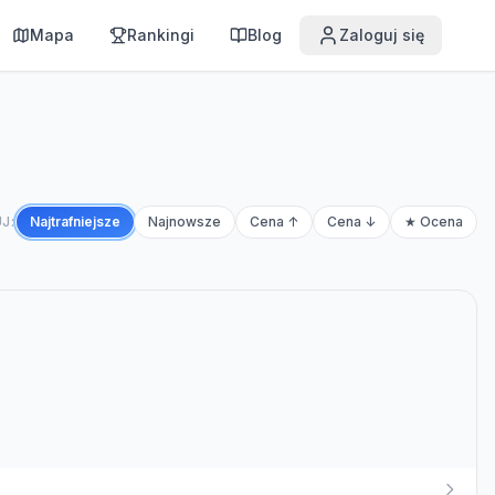
Mapa
Rankingi
Blog
Zaloguj się
J:
Najtrafniejsze
Najnowsze
Cena ↑
Cena ↓
★ Ocena