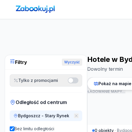
Strona główna
›
Noclegi
›
Hotele w Bydgoszczy
Hotele w By
Filtry
Wyczyść
Dowolny termin
Tylko z promocjami
Pokaż na mapie
ŁADOWANIE MAPY…
Odległość od centrum
Bydgoszcz - Stary Rynek
Bez limitu odległości
0
obiekty
·
Bydgos