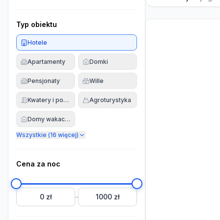
Typ obiektu
Hotele
Apartamenty
Domki
Pensjonaty
Wille
Kwatery i pokoje
Agroturystyka
Domy wakacyjne
Wszystkie (
16
więcej)
Cena za noc
0 zł
1000 zł
–