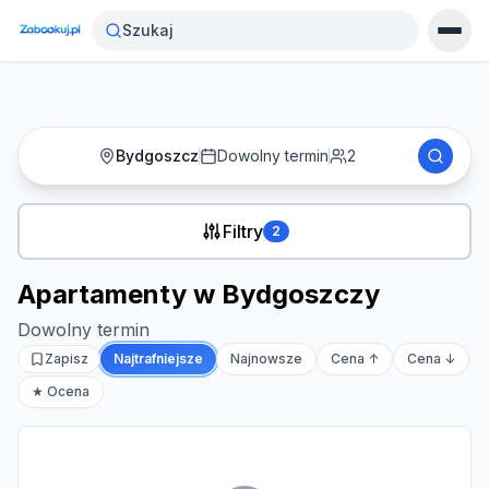
Strona główna
›
Noclegi
›
Apartamenty w Bydgoszczy
Szukaj
Bydgoszcz
Dowolny termin
2
Filtry
2
Apartamenty w Bydgoszczy
Dowolny termin
Zapisz
Najtrafniejsze
Najnowsze
Cena ↑
Cena ↓
★ Ocena