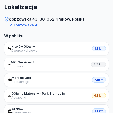
Lokalizacja
Łobzowska 43, 30-062 Kraków, Polska
📍
Łobzowska 43
W pobliżu
Kraków Główny
🚂
1.1 km
Dworce kolejowe
MPL Services Sp. z o.o.
✈️
9.5 km
Lotniska
Morskie Oko
🍽️
739 m
Restauracje
GOjump Mateczny - Park Trampolin
🏊
4.1 km
Aquaparki
Kraków
🏛️
1.1 km