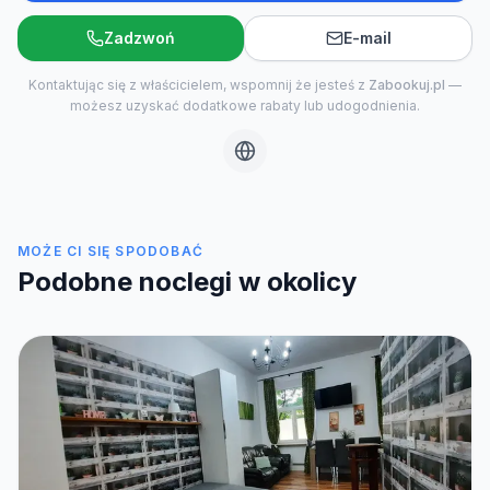
Zadzwoń
E-mail
Kontaktując się z właścicielem, wspomnij że jesteś z
Zabookuj.pl
—
możesz uzyskać dodatkowe rabaty lub udogodnienia.
MOŻE CI SIĘ SPODOBAĆ
Podobne noclegi w okolicy