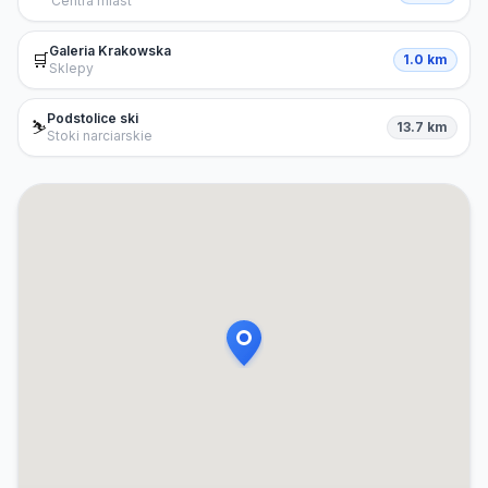
Centra miast
Galeria Krakowska
🛒
1.0 km
Sklepy
Podstolice ski
⛷️
13.7 km
Stoki narciarskie