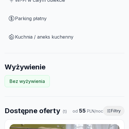
Wi-Fi w całym obiekcie
Parking płatny
Kuchnia / aneks kuchenny
Wyżywienie
Bez wyżywienia
Dostępne oferty
55
Filtry
od
PLN/noc
(
1
)