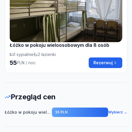
Łóżko w pokoju wieloosobowym dla 8 osób
1
sypialnie
2
łazienki
55
PLN
/ noc
Rezerwuj
Przegląd cen
Łóżko w pokoju wieloosobowym dla 8 osób
55 PLN
Wybierz →