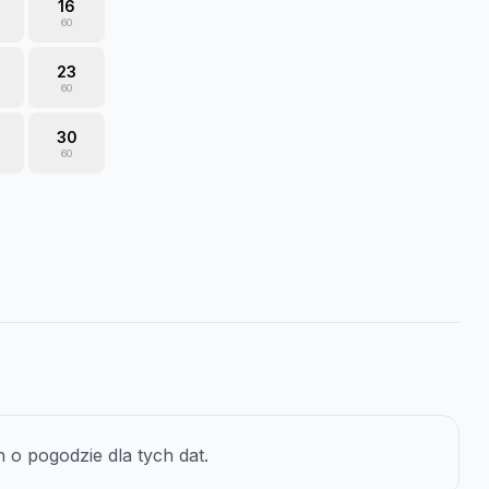
16
60
23
60
30
60
o pogodzie dla tych dat.