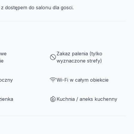
 dostępem do salonu dla gosci.
owe
Zakaz palenia (tylko
ie
wyznaczone strefy)
roczny
Wi-Fi w całym obiekcie
zienka
Kuchnia / aneks kuchenny