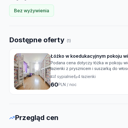
Bez wyżywienia
Dostępne oferty
(
1
)
Łóżko w koedukacyjnym pokoju w
Podana cena dotyczy łóżka w pokoju wi
łazienki z prysznicem i suszarką do włos
1
sypialnie
4
łazienki
60
PLN
/ noc
Przegląd cen