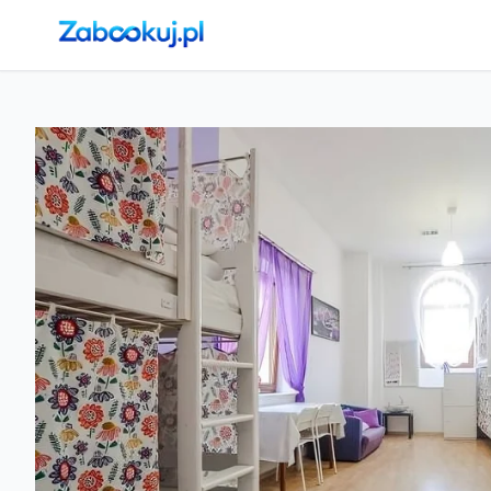
Strona główna
›
Noclegi
›
Kraków
›
Kraków, Stare Miasto