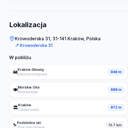
Lokalizacja
Krowoderska 31, 31-141 Kraków, Polska
📍
Krowoderska 31
W pobliżu
Kraków Główny
🚂
848 m
Dworce kolejowe
Morskie Oko
🍽️
689 m
Restauracje
Kraków
🏛️
872 m
Centra miast
Podstolice ski
⛷️
13.7 km
Stoki narciarskie