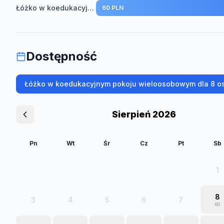
Łóżko w koedukacyjnym pokoju wieloosobowym dla 8 osób
60 PLN
Dostępność
Łóżko w koedukacyjnym pokoju wieloosobowym dla 8 o
Sierpień 2026
Pn
Wt
Śr
Cz
Pt
Sb
1
8
3
4
5
6
7
60