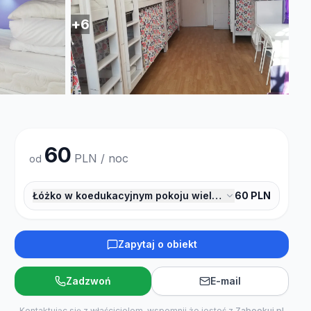
+
6
60
PLN / noc
od
Łóżko w koedukacyjnym pokoju wieloosobowym dla 8 o
60
PLN
Zapytaj o obiekt
Zadzwoń
E-mail
Kontaktując się z właścicielem, wspomnij że jesteś z
Zabookuj.pl