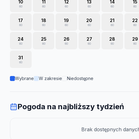
10
11
12
13
14
15
60
60
60
60
60
60
17
18
19
20
21
22
60
60
60
60
60
60
24
25
26
27
28
29
60
60
60
60
60
60
31
60
Wybrane
W zakresie
Niedostępne
Pogoda na najbliższy tydzień
Brak dostępnych danych 