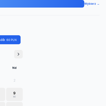
Wybierz →
sób
60
PLN
Nd
2
9
60