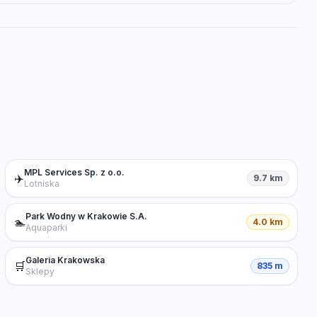
MPL Services Sp. z o.o.
✈️
9.7 km
Lotniska
Park Wodny w Krakowie S.A.
🏊
4.0 km
Aquaparki
Galeria Krakowska
🛒
835 m
Sklepy