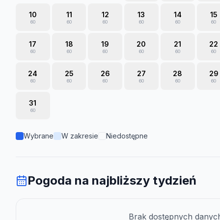
10
11
12
13
14
15
60
60
60
60
60
60
17
18
19
20
21
22
60
60
60
60
60
60
24
25
26
27
28
29
60
60
60
60
60
60
31
60
Wybrane
W zakresie
Niedostępne
Pogoda na najbliższy tydzień
Brak dostępnych danych 