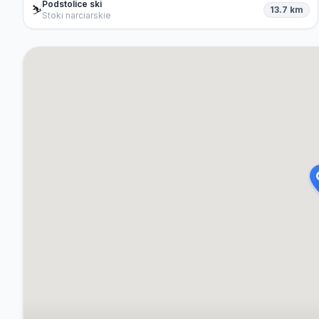
Podstolice ski
⛷️
13.7 km
Stoki narciarskie