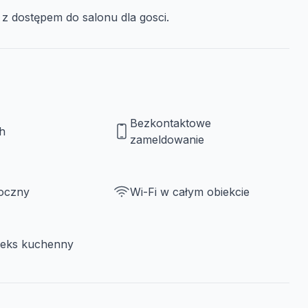
 dostępem do salonu dla gosci.
Bezkontaktowe
h
zameldowanie
roczny
Wi-Fi w całym obiekcie
neks kuchenny