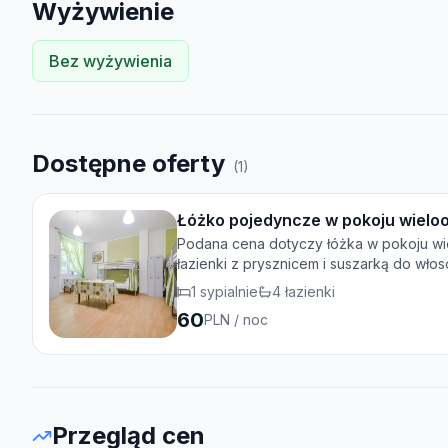
Wyżywienie
Bez wyżywienia
Dostępne oferty
(
1
)
Łóżko pojedyncze w pokoju wiel
Podana cena dotyczy łóżka w pokoju wi
łazienki z prysznicem i suszarką do włos
1
sypialnie
4
łazienki
60
PLN
/ noc
Przegląd cen