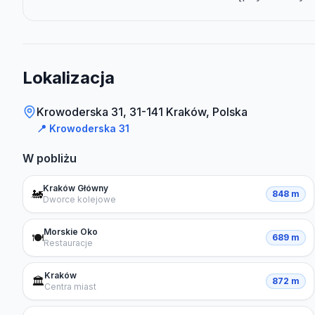
Lokalizacja
Krowoderska 31, 31-141 Kraków, Polska
📍
Krowoderska 31
W pobliżu
Kraków Główny
🚂
848 m
Dworce kolejowe
Morskie Oko
🍽️
689 m
Restauracje
Kraków
🏛️
872 m
Centra miast