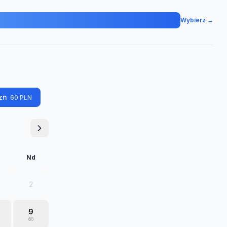
Wybierz →
zn
60
PLN
Nd
2
9
60