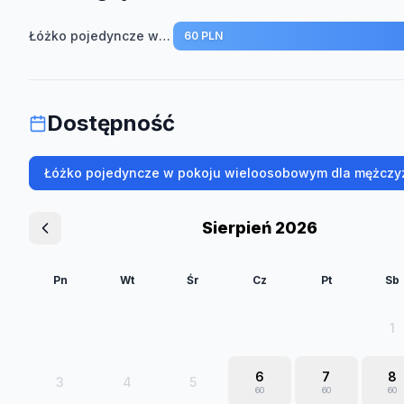
Łóżko pojedyncze w pokoju wieloosobowym dla mężczyzn
60 PLN
Dostępność
Łóżko pojedyncze w pokoju wieloosobowym dla mężczy
Sierpień 2026
Pn
Wt
Śr
Cz
Pt
Sb
1
6
7
8
3
4
5
60
60
60