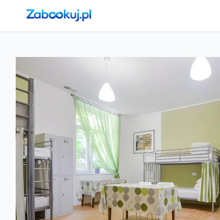
Strona główna
›
Noclegi
›
Kraków
›
Kraków, Stare Miasto