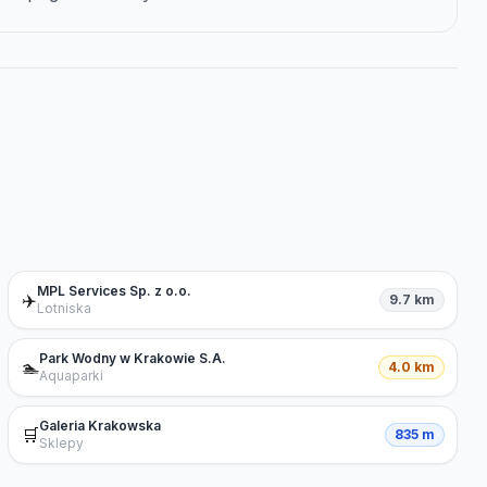
MPL Services Sp. z o.o.
✈️
9.7 km
Lotniska
Park Wodny w Krakowie S.A.
🏊
4.0 km
Aquaparki
Galeria Krakowska
🛒
835 m
Sklepy