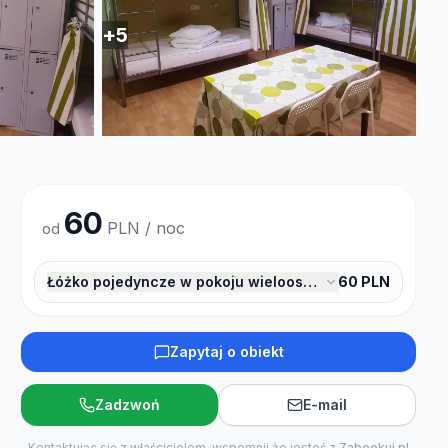
+
5
60
PLN / noc
od
Łóżko pojedyncze w pokoju wieloosobowym dla mężczy
60
PLN
Zapytaj o obiekt
Zadzwoń
E-mail
Kontaktując się z właścicielem, wspomnij że jesteś z
Zabookuj.pl