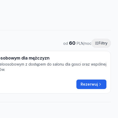
60
Filtry
od
PLN/noc
oosobowym dla mężczyzn
eloosobowym z dostępem do salonu dla gosci oraz wspólnej
ów.
Rezerwuj