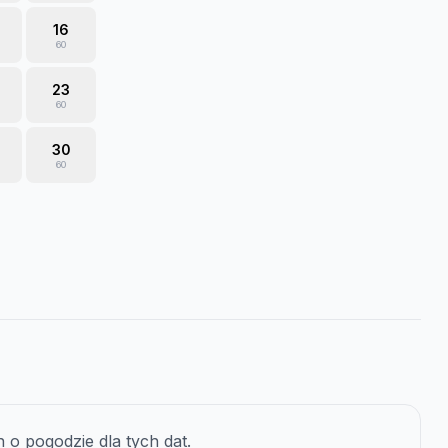
16
60
23
60
30
60
o pogodzie dla tych dat.