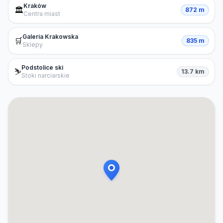
Kraków
🏛️
872 m
Centra miast
Galeria Krakowska
🛒
835 m
Sklepy
Podstolice ski
⛷️
13.7 km
Stoki narciarskie