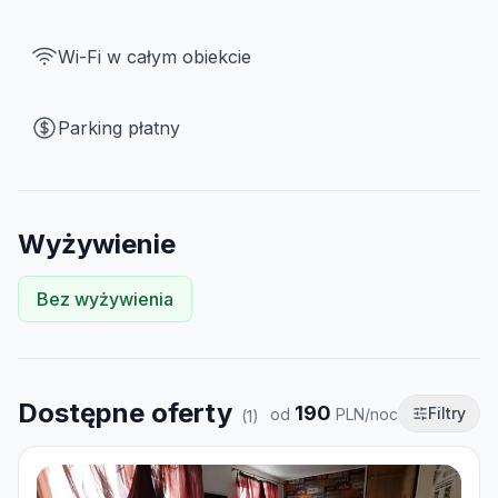
Wi-Fi w całym obiekcie
Parking płatny
Wyżywienie
Bez wyżywienia
Dostępne oferty
190
Filtry
od
PLN/noc
(
1
)