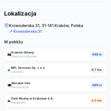
Lokalizacja
Krowoderska 31, 31-141 Kraków, Polska
📍
Krowoderska 31
W pobliżu
Kraków Główny
🚂
848 m
Dworce kolejowe
MPL Services Sp. z o.o.
✈️
9.7 km
Lotniska
Morskie Oko
🍽️
689 m
Restauracje
Park Wodny w Krakowie S.A.
🏊
4.0 km
Aquaparki