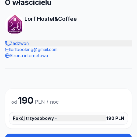
O właścicielu
Lorf Hostel&Coffee
Zadzwoń
lorfbooking@gmail.com
Strona internetowa
190
PLN / noc
od
Pokój trzyosobowy
190
PLN