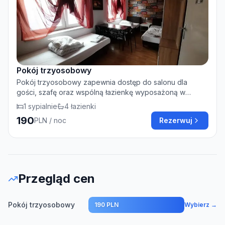
Pokój trzyosobowy
Pokój trzyosobowy zapewnia dostęp do salonu dla
gości, szafę oraz wspólną łazienkę wyposażoną w
prysznic i suszarkę do włosów. W pokoju znajdują się 3
1
sypialnie
4
łazienki
łóżka.
190
PLN
/ noc
Rezerwuj
Przegląd cen
Pokój trzyosobowy
190 PLN
Wybierz →