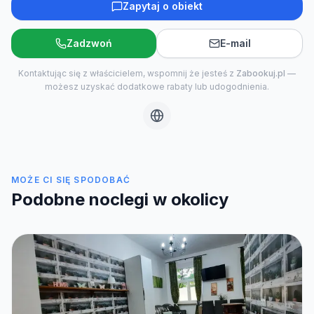
Zapytaj o obiekt
Zadzwoń
E-mail
Kontaktując się z właścicielem, wspomnij że jesteś z
Zabookuj.pl
—
możesz uzyskać dodatkowe rabaty lub udogodnienia.
MOŻE CI SIĘ SPODOBAĆ
Podobne noclegi w okolicy