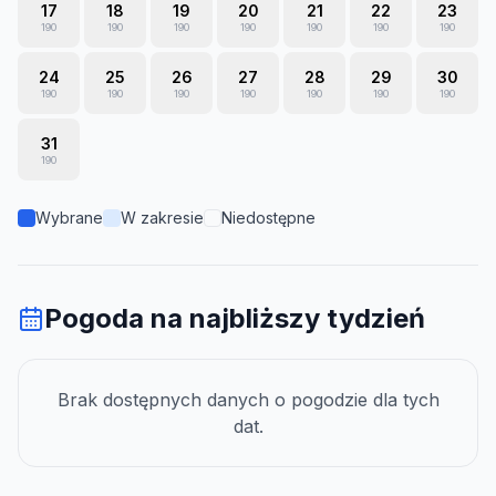
17
18
19
20
21
22
23
190
190
190
190
190
190
190
24
25
26
27
28
29
30
190
190
190
190
190
190
190
31
190
Wybrane
W zakresie
Niedostępne
Pogoda na najbliższy tydzień
Brak dostępnych danych o pogodzie dla tych
dat.