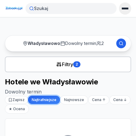
Strona główna
›
Noclegi
›
Hotele we Władysławowie
Szukaj
Władysławowo
Dowolny termin
2
Filtry
2
Hotele we Władysławowie
Dowolny termin
Zapisz
Najtrafniejsze
Najnowsze
Cena ↑
Cena ↓
★ Ocena