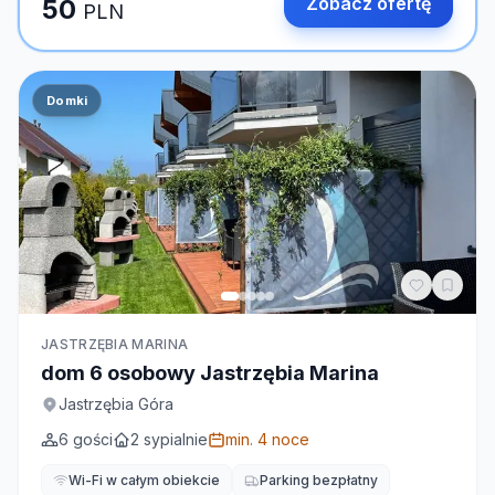
Zobacz ofertę
50
PLN
Domki
JASTRZĘBIA MARINA
dom 6 osobowy Jastrzębia Marina
Jastrzębia Góra
6
gości
2
sypialnie
min.
4
noce
Wi-Fi w całym obiekcie
Parking bezpłatny