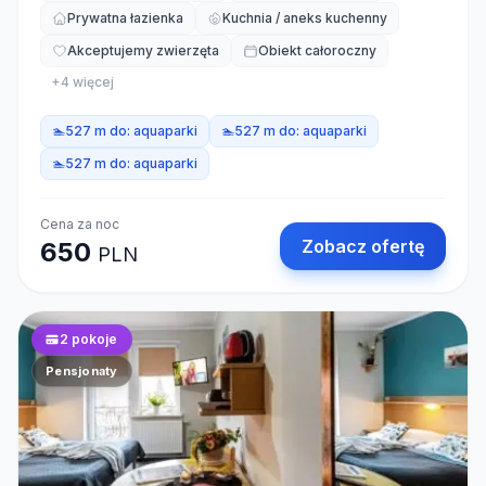
Prywatna łazienka
Kuchnia / aneks kuchenny
Akceptujemy zwierzęta
Obiekt całoroczny
+
4
więcej
🏊
527 m do:
aquaparki
🏊
527 m do:
aquaparki
🏊
527 m do:
aquaparki
Cena za noc
Zobacz ofertę
650
PLN
2
pokoje
Pensjonaty