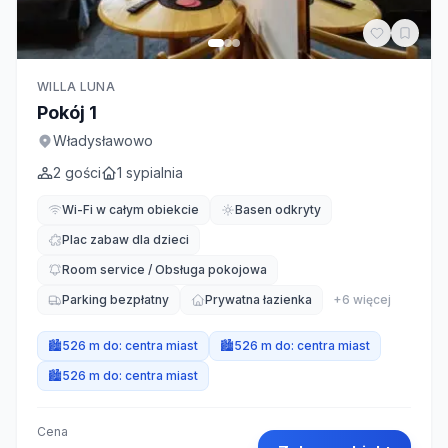
WILLA LUNA
Pokój 1
Władysławowo
2
gości
1
sypialnia
Wi-Fi w całym obiekcie
Basen odkryty
Plac zabaw dla dzieci
Room service / Obsługa pokojowa
Parking bezpłatny
Prywatna łazienka
+
6
więcej
🏙️
526 m do:
centra miast
🏙️
526 m do:
centra miast
🏙️
526 m do:
centra miast
Cena