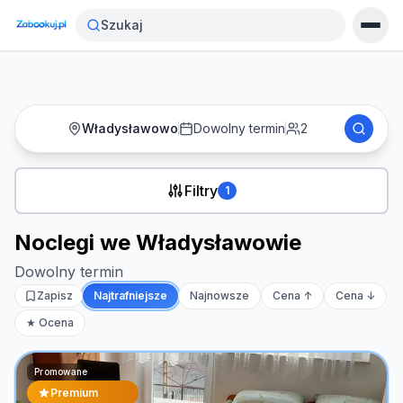
Strona główna
›
Noclegi
›
Noclegi we Władysławowie
Szukaj
Władysławowo
Dowolny termin
2
Filtry
1
Noclegi we Władysławowie
Dowolny termin
Zapisz
Najtrafniejsze
Najnowsze
Cena ↑
Cena ↓
★ Ocena
Promowane
Premium