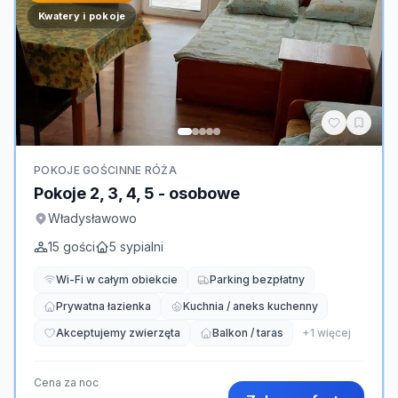
Kwatery i pokoje
POKOJE GOŚCINNE RÓŻA
Pokoje 2, 3, 4, 5 - osobowe
Władysławowo
15
gości
5
sypialni
Wi-Fi w całym obiekcie
Parking bezpłatny
Prywatna łazienka
Kuchnia / aneks kuchenny
Akceptujemy zwierzęta
Balkon / taras
+
1
więcej
Cena za noc