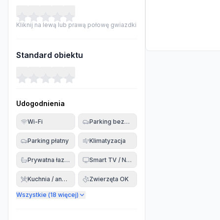
Kliknij na lewą lub prawą połowę gwiazdki
Standard obiektu
Udogodnienia
Wi-Fi
Parking bezpłatny
Parking płatny
Klimatyzacja
Prywatna łazienka
Smart TV / Netflix
Kuchnia / aneks
Zwierzęta OK
Wszystkie (
18
więcej)