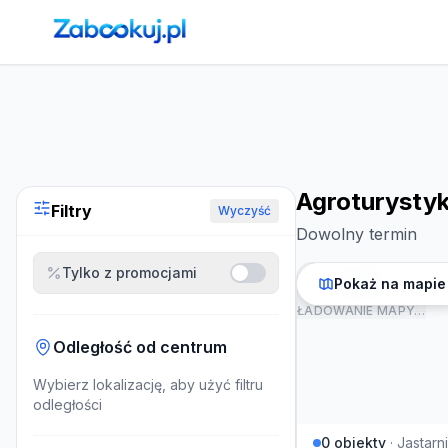
Strona główna
›
Noclegi
›
Agroturystyka w Jastarni
Agroturystyk
Filtry
Wyczyść
Dowolny termin
Tylko z promocjami
Pokaż na mapie
ŁADOWANIE MAPY…
Odległość od centrum
Wybierz lokalizację, aby użyć filtru
odległości
0
obiekty
·
Jastarn