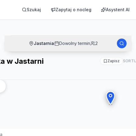
Szukaj
Zapytaj o nocleg
Asystent AI
Jastarnia
Dowolny termin
2
a w Jastarni
Zapisz
SORTU
ia