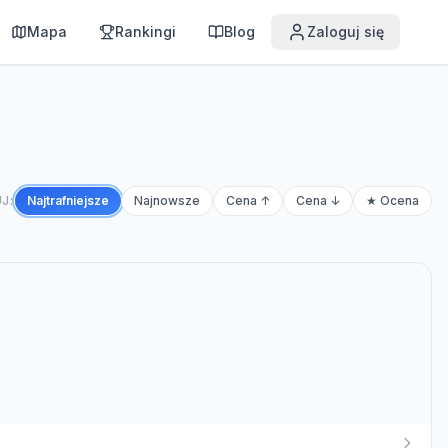
Mapa
Rankingi
Blog
Zaloguj się
J:
Najtrafniejsze
Najnowsze
Cena ↑
Cena ↓
★ Ocena