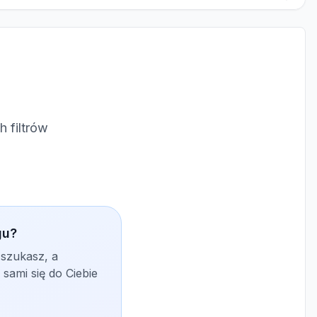
 filtrów
gu?
 szukasz, a
sami się do Ciebie