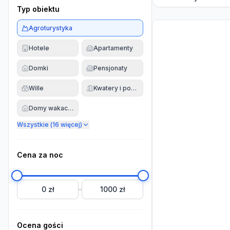
Typ obiektu
Agroturystyka
Hotele
Apartamenty
Domki
Pensjonaty
Wille
Kwatery i pokoje
Domy wakacyjne
Wszystkie (
16
więcej)
Cena za noc
0 zł
1000 zł
–
Ocena gości