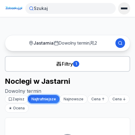
Strona główna
›
Noclegi
›
Noclegi w Jastarni
Szukaj
Jastarnia
Dowolny termin
2
Filtry
1
Noclegi w Jastarni
Dowolny termin
Zapisz
Najtrafniejsze
Najnowsze
Cena ↑
Cena ↓
★ Ocena