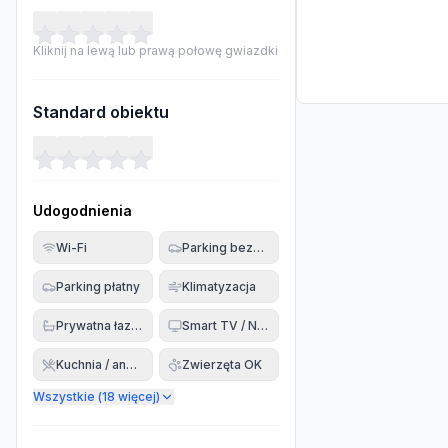
Kliknij na lewą lub prawą połowę gwiazdki
Standard obiektu
Udogodnienia
Wi-Fi
Parking bezpłatny
Parking płatny
Klimatyzacja
Prywatna łazienka
Smart TV / Netflix
Kuchnia / aneks
Zwierzęta OK
Wszystkie (
18
więcej)