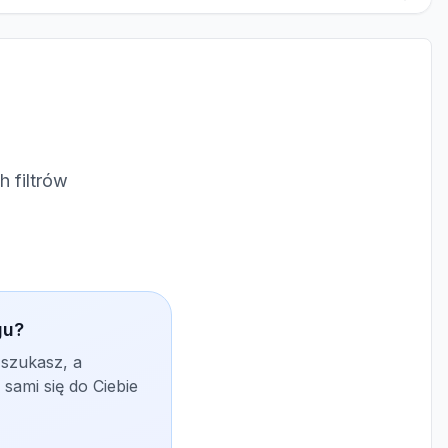
 filtrów
gu?
 szukasz, a
sami się do Ciebie