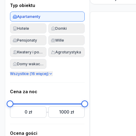
Typ obiektu
Apartamenty
Hotele
Domki
Pensjonaty
Wille
Kwatery i pokoje
Agroturystyka
Domy wakacyjne
Wszystkie (
16
więcej)
Cena za noc
0 zł
1000 zł
–
Ocena gości