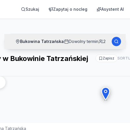
skiej
Szukaj
Zapytaj o nocleg
Asystent AI
Bukowina Tatrzańska
Dowolny termin
2
w Bukowinie Tatrzańskiej
Zapisz
SORTU
na Tatrzańska