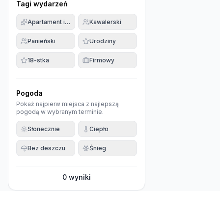
Tagi wydarzeń
Apartament imprezowy
Kawalerski
Panieński
Urodziny
18-stka
Firmowy
Pogoda
Pokaż najpierw miejsca z najlepszą
pogodą w wybranym terminie.
Słonecznie
Ciepło
Bez deszczu
Śnieg
0
wyniki