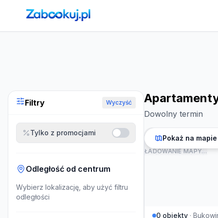
Strona główna
›
Noclegi
›
Apartamenty w Bukowinie Tatrzań
Apartamenty 
Filtry
Wyczyść
Dowolny termin
Tylko z promocjami
Pokaż na mapie
ŁADOWANIE MAPY…
Odległość od centrum
Wybierz lokalizację, aby użyć filtru
odległości
0
obiekty
·
Bukowi