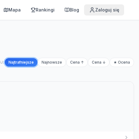
Mapa
Rankingi
Blog
Zaloguj się
J:
Najtrafniejsze
Najnowsze
Cena ↑
Cena ↓
★ Ocena