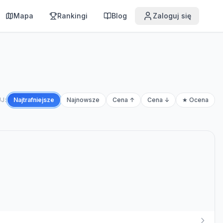
Mapa
Rankingi
Blog
Zaloguj się
J:
Najtrafniejsze
Najnowsze
Cena ↑
Cena ↓
★ Ocena