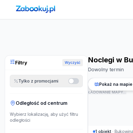
Strona główna
›
Noclegi
›
Noclegi w Bukowinie Tatrzańskie
Noclegi w Bu
Filtry
Wyczyść
Dowolny termin
Tylko z promocjami
Pokaż na mapie
ŁADOWANIE MAPY…
Odległość od centrum
Wybierz lokalizację, aby użyć filtru
odległości
1
obiekt
·
Bukowina