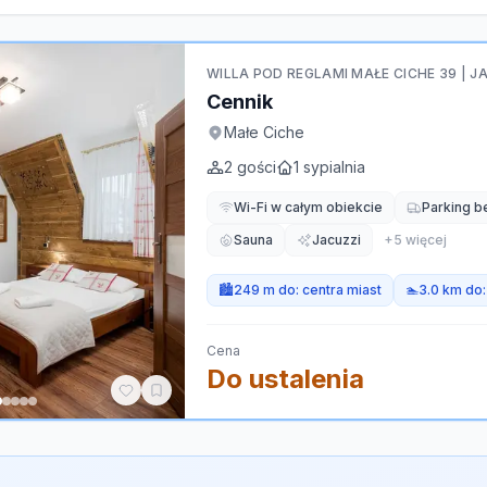
WILLA POD REGLAMI MAŁE CICHE 39 | J
Cennik
Małe Ciche
2
gości
1
sypialnia
Wi-Fi w całym obiekcie
Parking b
Sauna
Jacuzzi
+
5
więcej
🏙️
249 m do:
centra miast
🏊
3.0 km do
Cena
Do ustalenia