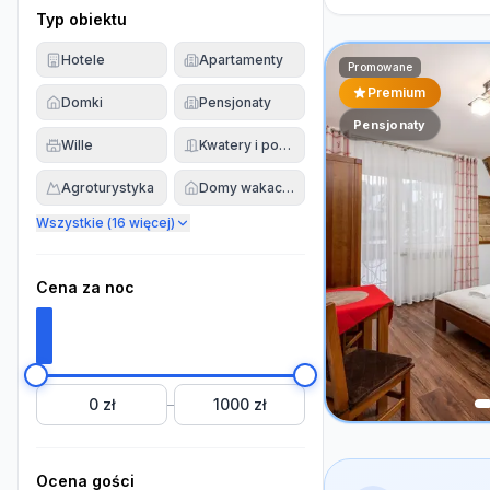
Typ obiektu
Hotele
Apartamenty
Promowane
Premium
Domki
Pensjonaty
Pensjonaty
Wille
Kwatery i pokoje
Agroturystyka
Domy wakacyjne
Wszystkie (
16
więcej)
Cena za noc
0 zł
1000 zł
–
Ocena gości