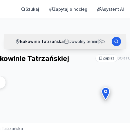
j
Szukaj
Zapytaj o nocleg
Asystent AI
Bukowina Tatrzańska
Dowolny termin
2
kowinie Tatrzańskiej
Zapisz
SORTU
 Tatrzańska