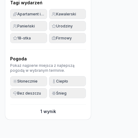
Tagi wydarzeń
Apartament imprezowy
Kawalerski
Panieński
Urodziny
18-stka
Firmowy
Pogoda
Pokaż najpierw miejsca z najlepszą
pogodą w wybranym terminie.
Słonecznie
Ciepło
Bez deszczu
Śnieg
1
wynik