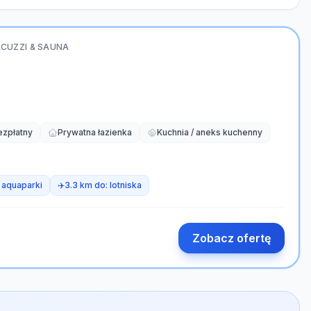
ACUZZI & SAUNA
ezpłatny
Prywatna łazienka
Kuchnia / aneks kuchenny
:
aquaparki
✈️
3.3 km do:
lotniska
Zobacz ofertę