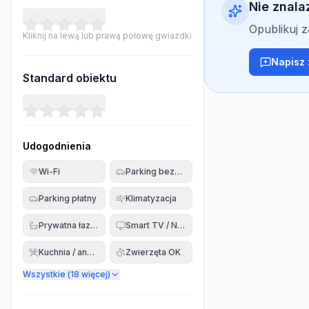
Nie znala
Opublikuj 
Kliknij na lewą lub prawą połowę gwiazdki
Napisz 
Standard obiektu
Udogodnienia
Wi-Fi
Parking bezpłatny
Parking płatny
Klimatyzacja
Prywatna łazienka
Smart TV / Netflix
Kuchnia / aneks
Zwierzęta OK
Wszystkie (
18
więcej)