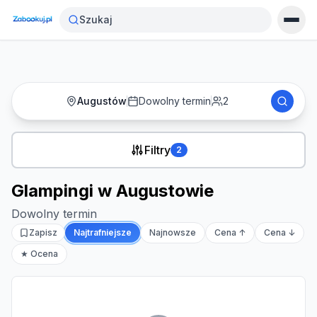
Strona główna
›
Noclegi
›
Glampingi w Augustowie
Szukaj
Augustów
Dowolny termin
2
Filtry
2
Glampingi w Augustowie
Dowolny termin
Zapisz
Najtrafniejsze
Najnowsze
Cena ↑
Cena ↓
★ Ocena