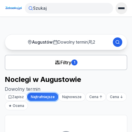
Strona główna
›
Noclegi
›
Noclegi w Augustowie
Szukaj
Augustów
Dowolny termin
2
Filtry
1
Noclegi w Augustowie
Dowolny termin
Zapisz
Najtrafniejsze
Najnowsze
Cena ↑
Cena ↓
★ Ocena