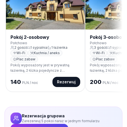
Pokój 2-osobowy
Pokój 3-osobow
Połchowo
Połchowo
2
gości
1
sypialnia
1
łazienka
3
gości
1
sypialnia
Wi-Fi
Kuchnia / aneks
Wi-Fi
Kuchnia
Plac zabaw
Plac zabaw
Pokój wyposażony jest w prywatną
Pokój wyposażony jes
łazienkę, 2 łóżka pojedyncze z
łazienkę, 2 łóżka poj
możliwością złączenia razem, stół z
możliwością złączenia
140
200
krzesłami, czajnik, telewizor. Część pokoi
piętrowe stół z krzesła
Rezerwuj
PLN
/ noc
PLN
/ noc
ma balkon.
telewizor. Część poko
Rezerwacja grupowa
Zarezerwuj
5
pokoi naraz w jednym formularzu