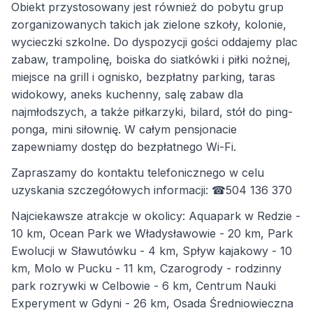
Obiekt przystosowany jest również do pobytu grup
zorganizowanych takich jak zielone szkoły, kolonie,
wycieczki szkolne. Do dyspozycji gości oddajemy plac
zabaw, trampolinę, boiska do siatkówki i piłki nożnej,
miejsce na grill i ognisko, bezpłatny parking, taras
widokowy, aneks kuchenny, salę zabaw dla
najmłodszych, a także piłkarzyki, bilard, stół do ping-
ponga, mini siłownię. W całym pensjonacie
zapewniamy dostęp do bezpłatnego Wi-Fi.
Zapraszamy do kontaktu telefonicznego w celu
uzyskania szczegółowych informacji: ☎504 136 370
Najciekawsze atrakcje w okolicy: Aquapark w Redzie -
10 km, Ocean Park we Władysławowie - 20 km, Park
Ewolucji w Sławutówku - 4 km, Spływ kajakowy - 10
km,
Molo w Pucku - 11 km, Czarogrody - rodzinny
park rozrywki w Celbowie - 6 km, Centrum Nauki
Experyment w Gdyni - 26 km, Osada Średniowieczna