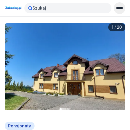
Szukaj
1
/
20
Pensjonaty