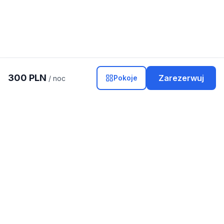
300
PLN
Zarezerwuj
Pokoje
/ noc
POPULARNE MIEJSCA
KATEGORIE
Warszawa
Domki
Kraków
Apartamenty
Gdańsk
Hotele
Zakopane
Kwatery i pokoje