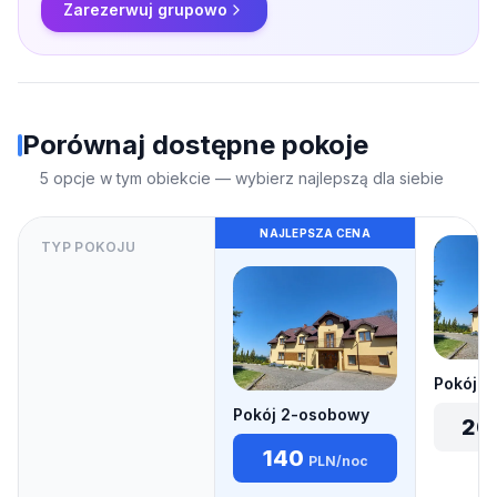
Zarezerwuj grupowo
Porównaj dostępne pokoje
5
opcje w tym obiekcie — wybierz najlepszą dla siebie
NAJLEPSZA CENA
TYP POKOJU
Pokój 
Pokój 2-osobowy
20
140
PLN
/noc