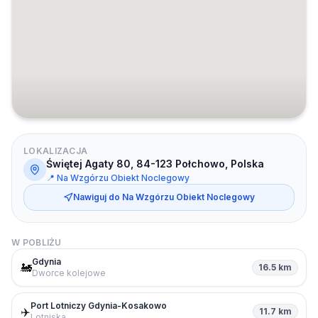
LOKALIZACJA
Świętej Agaty 80, 84-123 Połchowo, Polska
📍
Na Wzgórzu Obiekt Noclegowy
Nawiguj do
Na Wzgórzu Obiekt Noclegowy
W POBLIŻU
Gdynia
🚂
16.5 km
Dworce kolejowe
Port Lotniczy Gdynia-Kosakowo
✈️
11.7 km
Lotniska