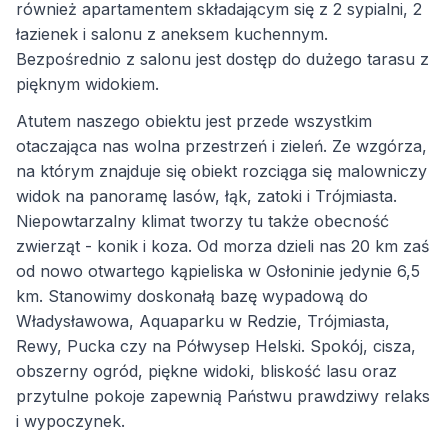
również apartamentem składającym się z 2 sypialni, 2
łazienek i salonu z aneksem kuchennym.
Bezpośrednio z salonu jest dostęp do dużego tarasu z
pięknym widokiem.
Atutem naszego obiektu jest przede wszystkim
otaczająca nas wolna przestrzeń i zieleń. Ze wzgórza,
na którym znajduje się obiekt rozciąga się malowniczy
widok na panoramę lasów, łąk, zatoki i Trójmiasta.
Niepowtarzalny klimat tworzy tu także obecność
zwierząt - konik i koza. Od morza dzieli nas 20 km zaś
od nowo otwartego kąpieliska w Osłoninie jedynie 6,5
km. Stanowimy doskonałą bazę wypadową do
Władysławowa, Aquaparku w Redzie, Trójmiasta,
Rewy, Pucka czy na Półwysep Helski. Spokój, cisza,
obszerny ogród, piękne widoki, bliskość lasu oraz
przytulne pokoje zapewnią Państwu prawdziwy relaks
i wypoczynek.