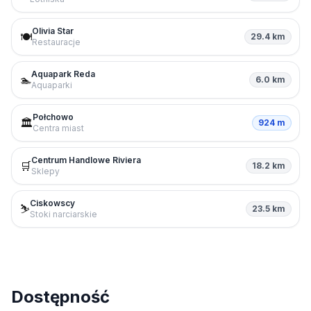
Olivia Star
🍽️
29.4 km
Restauracje
Aquapark Reda
🏊
6.0 km
Aquaparki
Połchowo
🏛️
924 m
Centra miast
Centrum Handlowe Riviera
🛒
18.2 km
Sklepy
Ciskowscy
⛷️
23.5 km
Stoki narciarskie
Dostępność