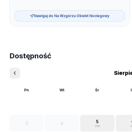
Nawiguj do
Na Wzgórzu Obiekt Noclegowy
Dostępność
Sierpi
Pn
Wt
Śr
5
3
4
250
2