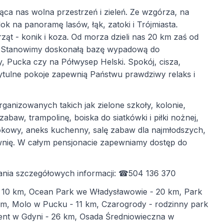
ąca nas wolna przestrzeń i zieleń. Ze wzgórza, na
ok na panoramę lasów, łąk, zatoki i Trójmiasta.
ąt - konik i koza. Od morza dzieli nas 20 km zaś od
km. Stanowimy doskonałą bazę wypadową do
 Pucka czy na Półwysep Helski. Spokój, cisza,
zytulne pokoje zapewnią Państwu prawdziwy relaks i
ganizowanych takich jak zielone szkoły, kolonie,
abaw, trampolinę, boiska do siatkówki i piłki nożnej,
widokowy, aneks kuchenny, salę zabaw dla najmłodszych,
iłownię. W całym pensjonacie zapewniamy dostęp do
ania szczegółowych informacji: ☎504 136 370
- 10 km, Ocean Park we Władysławowie - 20 km, Park
km,
Molo w Pucku - 11 km, Czarogrody - rodzinny park
ent w Gdyni - 26 km, Osada Średniowieczna w