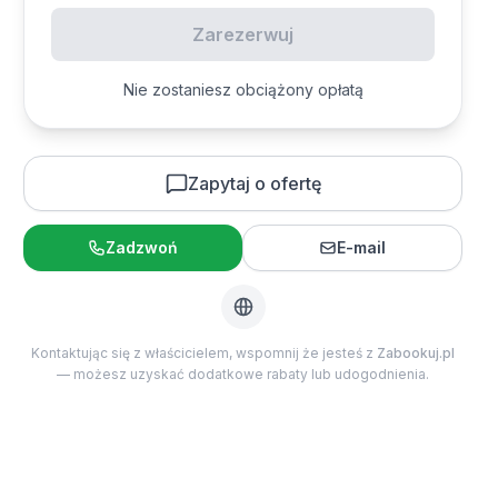
3
4
5
6
7
8
9
Zarezerwuj
10
11
12
13
14
15
16
17
18
19
20
21
22
23
Dzieci
0
Nie zostaniesz obciążony opłatą
24
25
26
27
28
29
30
2-12 lat
31
Zapytaj o ofertę
Niemowlęta
0
Poniżej 2 lat
Zadzwoń
E-mail
Kontaktując się z właścicielem, wspomnij że jesteś z
Zabookuj.pl
— możesz uzyskać dodatkowe rabaty lub udogodnienia.