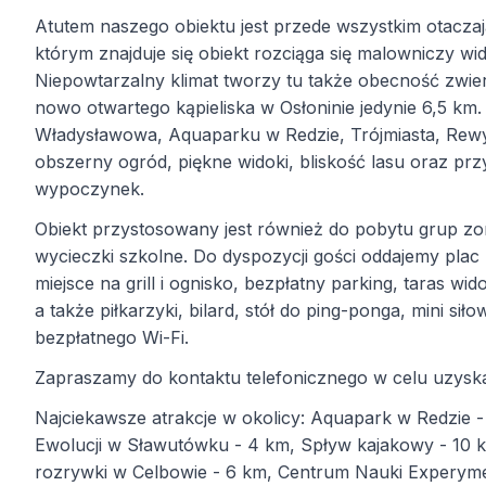
Atutem naszego obiektu jest przede wszystkim otaczaj
którym znajduje się obiekt rozciąga się malowniczy wid
Niepowtarzalny klimat tworzy tu także obecność zwierz
nowo otwartego kąpieliska w Osłoninie jedynie 6,5 
Władysławowa, Aquaparku w Redzie, Trójmiasta, Rewy,
obszerny ogród, piękne widoki, bliskość lasu oraz pr
wypoczynek.
Obiekt przystosowany jest również do pobytu grup zor
wycieczki szkolne. Do dyspozycji gości oddajemy plac z
miejsce na grill i ognisko, bezpłatny parking, taras 
a także piłkarzyki, bilard, stół do ping-ponga, mini s
bezpłatnego Wi-Fi.
Zapraszamy do kontaktu telefonicznego w celu uzysk
Najciekawsze atrakcje w okolicy: Aquapark w Redzie 
Ewolucji w Sławutówku - 4 km, Spływ kajakowy - 10 
rozrywki w Celbowie - 6 km, Centrum Nauki Experym