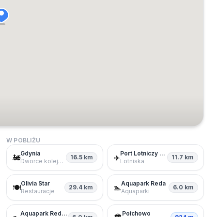
W POBLIŻU
Gdynia
Port Lotniczy Gdynia-Kosakowo
🚂
✈️
16.5 km
11.7 km
Dworce kolejowe
Lotniska
Olivia Star
Aquapark Reda
🍽️
🏊
29.4 km
6.0 km
Restauracje
Aquaparki
Aquapark Reda wodny park rozrywki
Połchowo