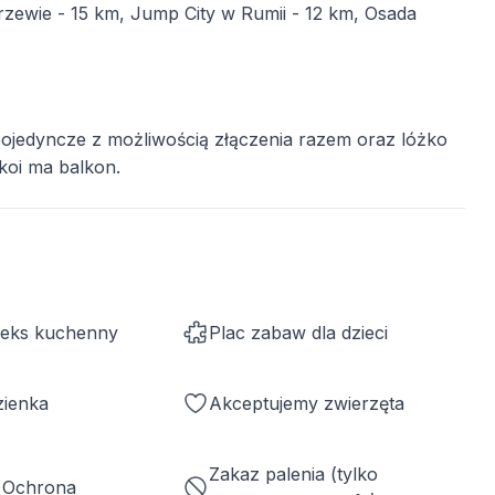
zewie - 15 km, Jump City w Rumii - 12 km, Osada
pojedyncze z możliwością złączenia razem oraz lóżko
okoi ma balkon.
neks kuchenny
Plac zabaw dla dzieci
zienka
Akceptujemy zwierzęta
Zakaz palenia (tylko
/ Ochrona