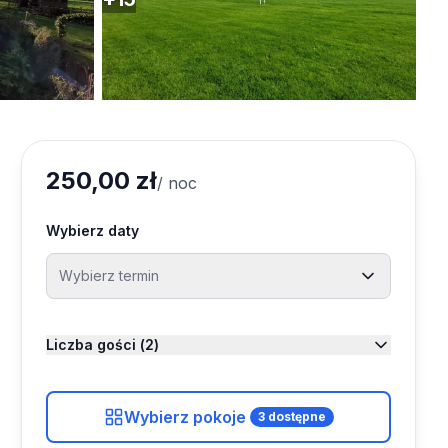
250,00 zł
/ noc
Wybierz daty
Wybierz termin
Sierpień 2026
Liczba gości (
2
)
Pn
Wt
Śr
Cz
Pt
Sb
Nd
Dorośli
Wybierz pokoje
3
dostępne
2
Od 13 lat
1
2