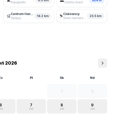
🏊
🏛️
6.0 km
924 m
Aquaparki
Centra miast
Centrum Handlowe Riviera
Ciskowscy
🛒
⛷️
18.2 km
23.5 km
Sklepy
Stoki narciarskie
eń 2026
Cz
Pt
Sb
Nd
1
2
6
7
8
9
50
250
250
250