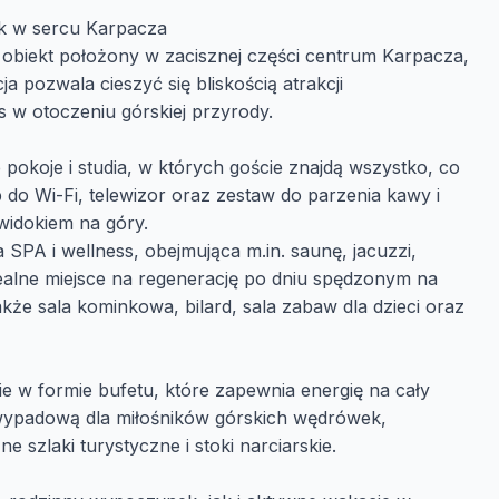
k w sercu Karpacza
obiekt położony w zacisznej części centrum Karpacza,
 pozwala cieszyć się bliskością atrakcji
s w otoczeniu górskiej przyrody.
okoje i studia, w których goście znajdą wszystko, co
do Wi-Fi, telewizor oraz zestaw do parzenia kawy i
widokiem na góry.
 SPA i wellness, obejmująca m.in. saunę, jacuzzi,
dealne miejsce na regenerację po dniu spędzonym na
akże sala kominkowa, bilard, sala zabaw dla dzieci oraz
e w formie bufetu, które zapewnia energię na cały
 wypadową dla miłośników górskich wędrówek,
e szlaki turystyczne i stoki narciarskie.