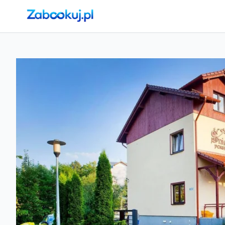
Strona główna
›
Noclegi
›
Karpacz
›
Pensjonat Śnieżka SPA*