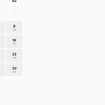
Nd
2
9
398
16
398
23
398
30
398