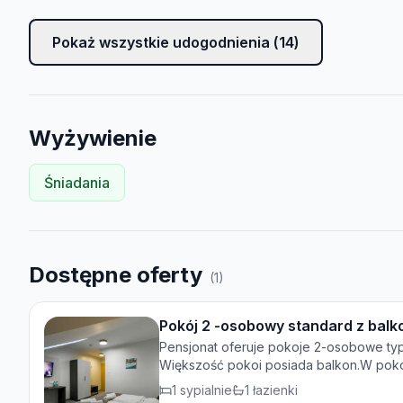
Pokaż wszystkie udogodnienia (
14
)
Wyżywienie
Śniadania
Dostępne oferty
(
1
)
Pokój 2 -osobowy standard z bal
Pensjonat oferuje pokoje 2-osobowe typ
Większość pokoi posiada balkon.W poko
Łóżka standardowo są zsunięte tworząc 
1
sypialnie
1
łazienki
rozdzielane.Pokoje wyposażone są w: ze