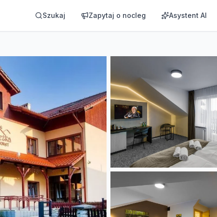
**
Szukaj
Zapytaj o nocleg
Asystent AI