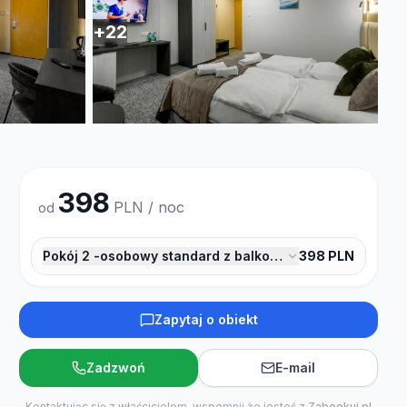
+
22
398
PLN / noc
od
Pokój 2 -osobowy standard z balkonem
398
PLN
Zapytaj o obiekt
Zadzwoń
E-mail
Kontaktując się z właścicielem, wspomnij że jesteś z
Zabookuj.pl