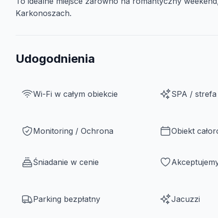
To idealne miejsce zarówno na romantyczny weekend,
Karkonoszach.
Udogodnienia
Wi-Fi w całym obiekcie
SPA / strefa
Monitoring / Ochrona
Obiekt cało
Śniadanie w cenie
Akceptujemy
Parking bezpłatny
Jacuzzi