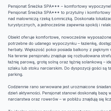
Pensjonat Śnieżka SPA*** – komfortowy wypoczyne
Pensjonat Śnieżka SPA*** to przytulny i komfortowy 
nad malowniczą rzeką Łomniczką. Doskonała lokalizacja
turystycznych, a jednocześnie zapewnia spokój i relak
Obiekt oferuje komfortowe, nowocześnie wyposażone p
potrzebne do udanego wypoczynku – łazienkę, dostęp 
herbaty. Większość pokoi posiada balkony z pięknym 
Na terenie pensjonatu znajduje się rozbudowana strefa
łaźnię parową, grotę solną oraz tężnię solankową – i
szlaku lub stoku narciarskim. Do dyspozycji gości są t
parking.
Codziennie rano serwowane jest urozmaicone śniadani
dzień aktywności. Pensjonat stanowi doskonałą bazę
narciarstwa oraz rowerów – w pobliżu znajdują się liczn