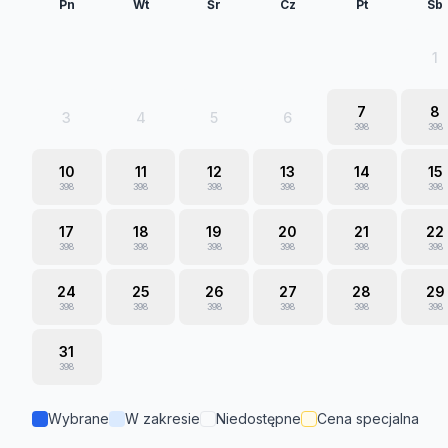
Pn
Wt
Śr
Cz
Pt
Sb
1
7
8
3
4
5
6
398
398
10
11
12
13
14
15
398
398
398
398
398
398
17
18
19
20
21
22
398
398
398
398
398
398
24
25
26
27
28
29
398
398
398
398
398
398
31
398
Wybrane
W zakresie
Niedostępne
Cena specjalna