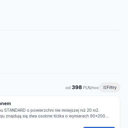
398
Filtry
od
PLN/noc
konem
u STANDARD o powierzchni nie mniejszej niż 20 m2.
ju znajdują się dwa osobne łóżka o wymiarach 90x200.
duże łoże małżeńskie, jednak na życzenie Gości są
staw powitalny z kawą, herbatą i wodą mineralną, lodówkę,