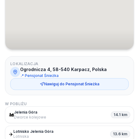
LOKALIZACJA
Ogrodnicza 4, 58-540 Karpacz, Polska
📍
Pensjonat Śnieżka
Nawiguj do
Pensjonat Śnieżka
W POBLIŻU
Jelenia Góra
🚂
14.1 km
Dworce kolejowe
Lotnisko Jelenia Góra
✈️
13.6 km
Lotniska