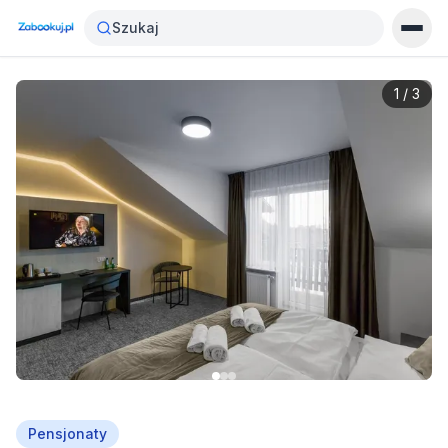
Szukaj
1
/
3
Pensjonaty