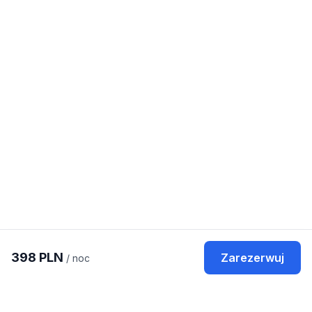
398
PLN
Zarezerwuj
/ noc