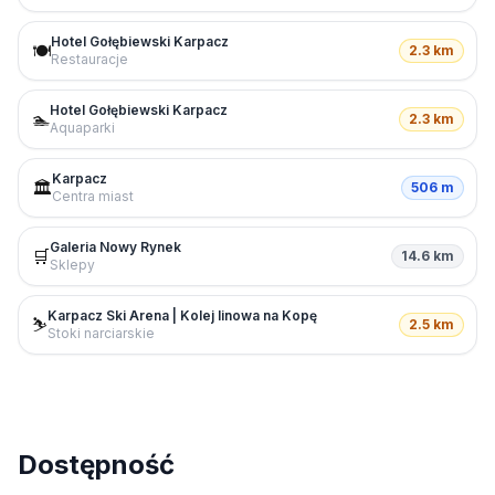
Hotel Gołębiewski Karpacz
🍽️
2.3 km
Restauracje
Hotel Gołębiewski Karpacz
🏊
2.3 km
Aquaparki
Karpacz
🏛️
506 m
Centra miast
Galeria Nowy Rynek
🛒
14.6 km
Sklepy
Karpacz Ski Arena | Kolej linowa na Kopę
⛷️
2.5 km
Stoki narciarskie
Dostępność