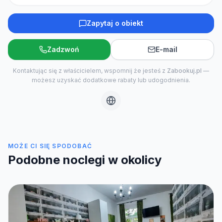
Zapytaj o obiekt
Zadzwoń
E-mail
Kontaktując się z właścicielem, wspomnij że jesteś z
Zabookuj.pl
—
możesz uzyskać dodatkowe rabaty lub udogodnienia.
MOŻE CI SIĘ SPODOBAĆ
Podobne noclegi w okolicy