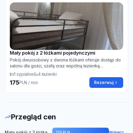
Mały pokój z 2 łóżkami pojedynczymi
Pokój dwuosobowy z dwoma łóżkami oferuje dostęp do
salonu dla gości, szafę oraz wspólną łazienkę
wyposażoną w prysznic i suszarkę do włosów. Pokój ten
1
sypialnie
4
łazienki
posiada parkiet, ogrzewanie oraz widok na wewnętrzny
175
PLN
/ noc
Rezerwuj
dziedziniec. W pokoju znajduje się 1 łóżko.
Przegląd cen
Mały pokój z 2 łóżkami pojedynczymi
175 PLN
Wybierz →