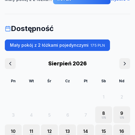
Dostępność
Mały pokój z 2 łóżkami pojedynczymi
175
PLN
Sierpień 2026
Pn
Wt
Śr
Cz
Pt
Sb
Nd
1
2
8
9
3
4
5
6
7
175
175
10
11
12
13
14
15
16