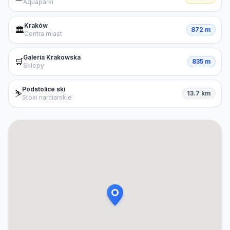
Aquaparki
Kraków
🏛️
872 m
Centra miast
Galeria Krakowska
🛒
835 m
Sklepy
Podstolice ski
⛷️
13.7 km
Stoki narciarskie