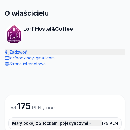
O właścicielu
Lorf Hostel&Coffee
Zadzwoń
lorfbooking@gmail.com
Strona internetowa
175
PLN / noc
od
Mały pokój z 2 łóżkami pojedynczymi
175
PLN