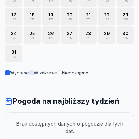
175
175
175
175
175
175
175
17
18
19
20
21
22
23
175
175
175
175
175
175
175
24
25
26
27
28
29
30
175
175
175
175
175
175
175
31
175
Wybrane
W zakresie
Niedostępne
Pogoda na najbliższy tydzień
Brak dostępnych danych o pogodzie dla tych
dat.