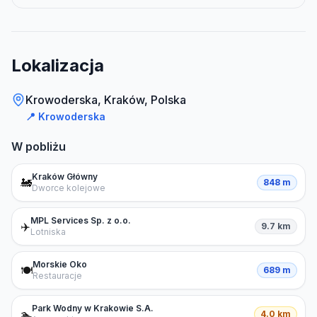
Lokalizacja
Krowoderska, Kraków, Polska
📍
Krowoderska
W pobliżu
Kraków Główny
🚂
848 m
Dworce kolejowe
MPL Services Sp. z o.o.
✈️
9.7 km
Lotniska
Morskie Oko
🍽️
689 m
Restauracje
Park Wodny w Krakowie S.A.
🏊
4.0 km