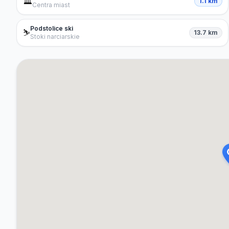
🏛️
1.1 km
Centra miast
Podstolice ski
⛷️
13.7 km
Stoki narciarskie