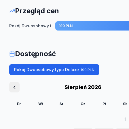
Przegląd cen
Pokój Dwuosobowy typu Deluxe
190 PLN
Dostępność
Pokój Dwuosobowy typu Deluxe
190
PLN
Sierpień 2026
Pn
Wt
Śr
Cz
Pt
Sb
1