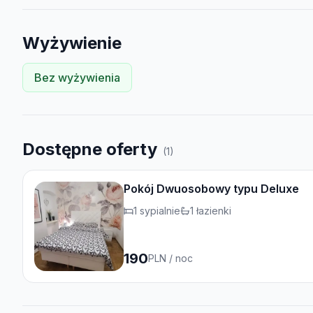
Wyżywienie
Bez wyżywienia
Dostępne oferty
(
1
)
Pokój Dwuosobowy typu Deluxe
1
sypialnie
1
łazienki
190
PLN
/ noc