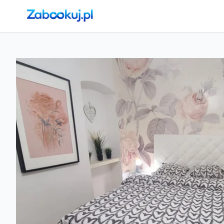
Strona główna
›
Noclegi
›
Kraków
›
Kraków, Stare Miasto