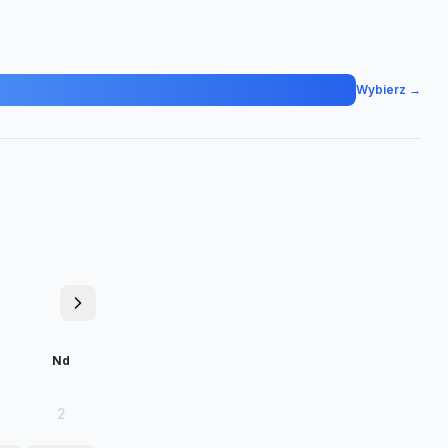
Wybierz →
Nd
2