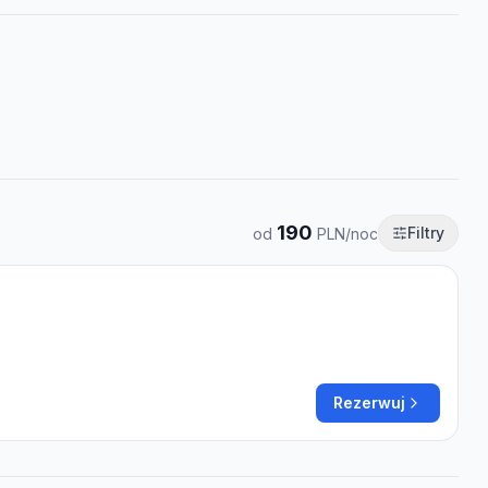
190
Filtry
od
PLN/noc
Rezerwuj