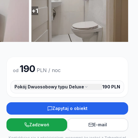
+
1
190
PLN / noc
od
Pokój Dwuosobowy typu Deluxe
190
PLN
Zapytaj o obiekt
Zadzwoń
E-mail
Kontaktując się z właścicielem, wspomnij że jesteś z
Zabookuj.pl