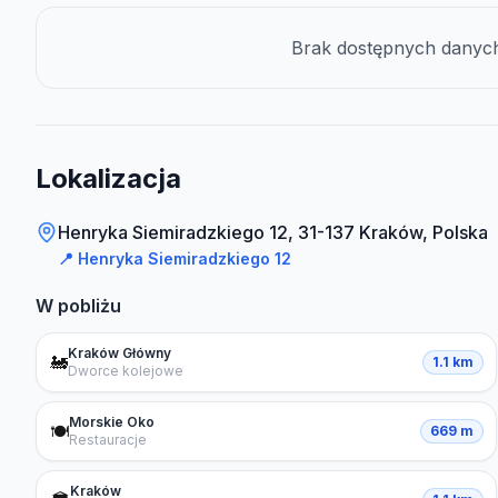
Brak dostępnych danych 
Lokalizacja
Henryka Siemiradzkiego 12, 31-137 Kraków, Polska
📍
Henryka Siemiradzkiego 12
W pobliżu
Kraków Główny
🚂
1.1 km
Dworce kolejowe
Morskie Oko
🍽️
669 m
Restauracje
Kraków