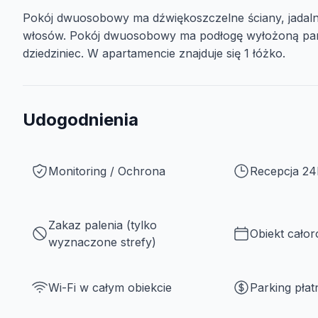
Pokój dwuosobowy ma dźwiękoszczelne ściany, jadalni
włosów. Pokój dwuosobowy ma podłogę wyłożoną park
dziedziniec. W apartamencie znajduje się 1 łóżko.
Udogodnienia
Monitoring / Ochrona
Recepcja 24
Zakaz palenia (tylko
Obiekt cało
wyznaczone strefy)
Wi-Fi w całym obiekcie
Parking płat