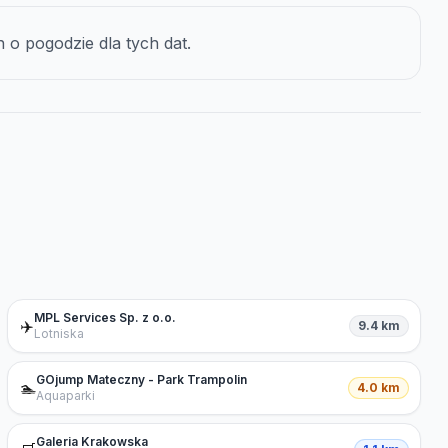
o pogodzie dla tych dat.
MPL Services Sp. z o.o.
✈️
9.4 km
Lotniska
GOjump Mateczny - Park Trampolin
🏊
4.0 km
Aquaparki
Galeria Krakowska