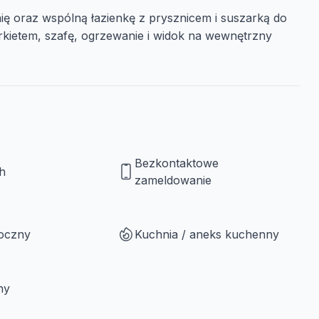
ę oraz wspólną łazienkę z prysznicem i suszarką do
ietem, szafę, ogrzewanie i widok na wewnętrzny
Bezkontaktowe
h
zameldowanie
roczny
Kuchnia / aneks kuchenny
ny