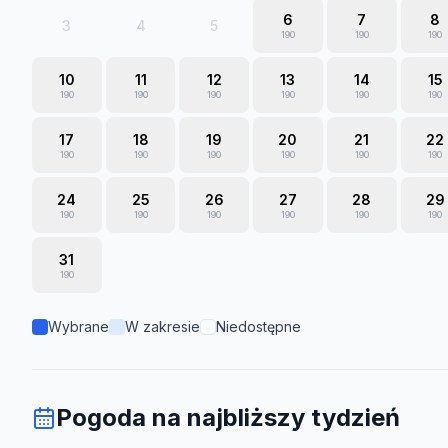
6
7
8
3
4
5
190
190
190
10
11
12
13
14
15
190
190
190
190
190
190
17
18
19
20
21
22
190
190
190
190
190
190
24
25
26
27
28
29
190
190
190
190
190
190
31
190
Wybrane
W zakresie
Niedostępne
Pogoda na najbliższy tydzień