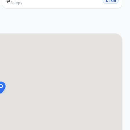
🛒
1.1 km
Sklepy