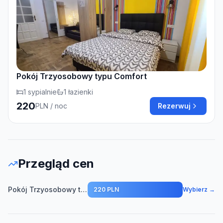
Pokój Trzyosobowy typu Comfort
1
sypialnie
1
łazienki
220
PLN
/ noc
Rezerwuj
Przegląd cen
Pokój Trzyosobowy typu Comfort
220 PLN
Wybierz →