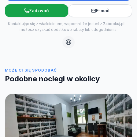
Zadzwoń
E-mail
Kontaktując się z właścicielem, wspomnij że jesteś z
Zabookuj.pl
—
możesz uzyskać dodatkowe rabaty lub udogodnienia.
MOŻE CI SIĘ SPODOBAĆ
Podobne noclegi w okolicy