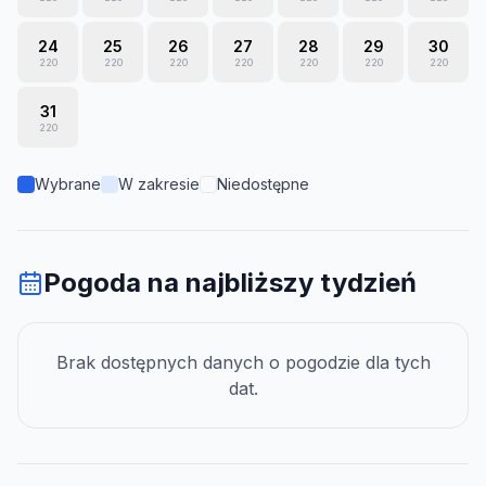
24
25
26
27
28
29
30
220
220
220
220
220
220
220
31
220
Wybrane
W zakresie
Niedostępne
Pogoda na najbliższy tydzień
Brak dostępnych danych o pogodzie dla tych
dat.