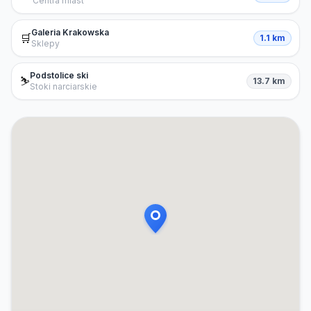
Centra miast
Galeria Krakowska
🛒
1.1 km
Sklepy
Podstolice ski
⛷️
13.7 km
Stoki narciarskie