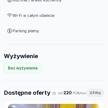
Kuchnia / aneks kuchenny
Wi-Fi w całym obiekcie
Parking płatny
Wyżywienie
Bez wyżywienia
Dostępne oferty
220
Filtry
od
PLN/noc
(
1
)