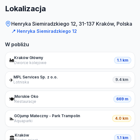
Lokalizacja
Henryka Siemiradzkiego 12, 31-137 Kraków, Polska
📍
Henryka Siemiradzkiego 12
W pobliżu
Kraków Główny
🚂
1.1 km
Dworce kolejowe
MPL Services Sp. z o.o.
✈️
9.4 km
Lotniska
Morskie Oko
🍽️
669 m
Restauracje
GOjump Mateczny - Park Trampolin
🏊
4.0 km
Aquaparki
Kraków
🏛️
1.1 km