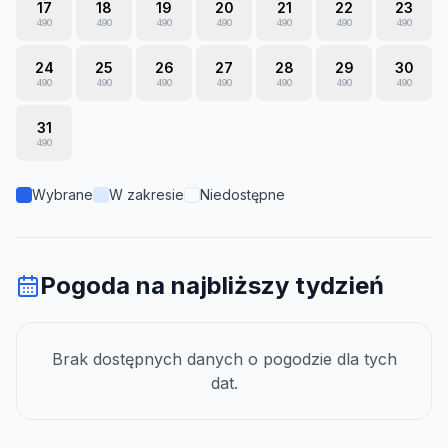
17
18
19
20
21
22
23
490
490
490
490
490
490
490
24
25
26
27
28
29
30
490
490
490
490
490
490
490
31
490
Wybrane
W zakresie
Niedostępne
Pogoda na najbliższy tydzień
Brak dostępnych danych o pogodzie dla tych
dat.