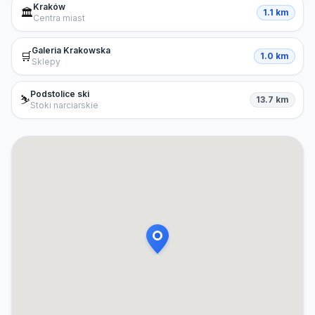
Kraków
🏛️
1.1 km
Centra miast
Galeria Krakowska
🛒
1.0 km
Sklepy
Podstolice ski
⛷️
13.7 km
Stoki narciarskie