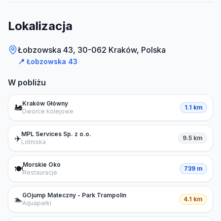
Lokalizacja
Łobzowska 43, 30-062 Kraków, Polska
📍
Łobzowska 43
W pobliżu
Kraków Główny
🚂
1.1 km
Dworce kolejowe
MPL Services Sp. z o.o.
✈️
9.5 km
Lotniska
Morskie Oko
🍽️
739 m
Restauracje
GOjump Mateczny - Park Trampolin
🏊
4.1 km
Aquaparki