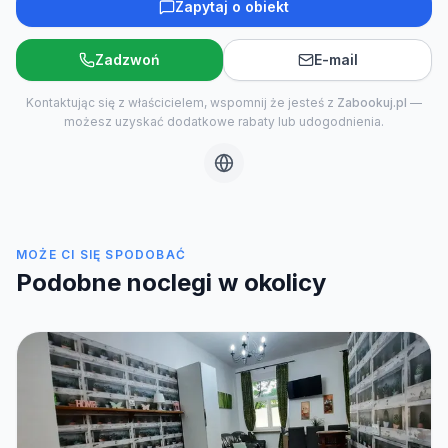
Zapytaj o obiekt
Zadzwoń
E-mail
Kontaktując się z właścicielem, wspomnij że jesteś z
Zabookuj.pl
—
możesz uzyskać dodatkowe rabaty lub udogodnienia.
MOŻE CI SIĘ SPODOBAĆ
Podobne noclegi w okolicy