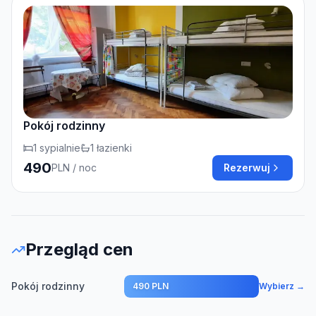
Pokój rodzinny
1
sypialnie
1
łazienki
490
PLN
/ noc
Rezerwuj
Przegląd cen
Pokój rodzinny
490 PLN
Wybierz →