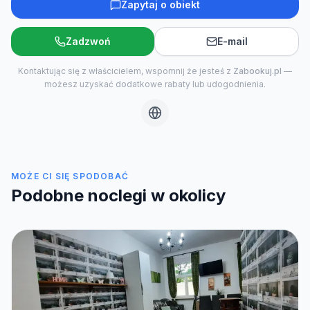
Zapytaj o obiekt
Zadzwoń
E-mail
Kontaktując się z właścicielem, wspomnij że jesteś z
Zabookuj.pl
—
możesz uzyskać dodatkowe rabaty lub udogodnienia.
MOŻE CI SIĘ SPODOBAĆ
Podobne noclegi w okolicy