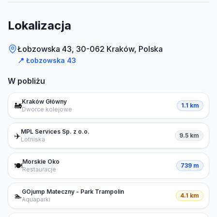
Lokalizacja
Łobzowska 43, 30-062 Kraków, Polska
📍
Łobzowska 43
W pobliżu
Kraków Główny
🚂
1.1 km
Dworce kolejowe
MPL Services Sp. z o.o.
✈️
9.5 km
Lotniska
Morskie Oko
🍽️
739 m
Restauracje
GOjump Mateczny - Park Trampolin
🏊
4.1 km
Aquaparki