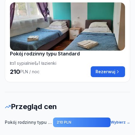
Pokój rodzinny typu Standard
1
sypialnie
1
łazienki
210
PLN
/ noc
Rezerwuj
Przegląd cen
Pokój rodzinny typu Standard
210 PLN
Wybierz →