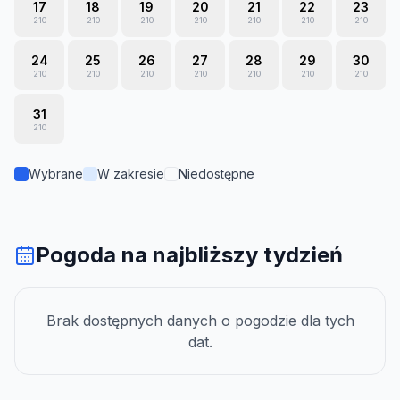
17
18
19
20
21
22
23
210
210
210
210
210
210
210
24
25
26
27
28
29
30
210
210
210
210
210
210
210
31
210
Wybrane
W zakresie
Niedostępne
Pogoda na najbliższy tydzień
Brak dostępnych danych o pogodzie dla tych
dat.