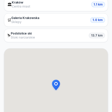
Kraków
🏛️
1.1 km
Centra miast
Galeria Krakowska
🛒
1.0 km
Sklepy
Podstolice ski
⛷️
13.7 km
Stoki narciarskie