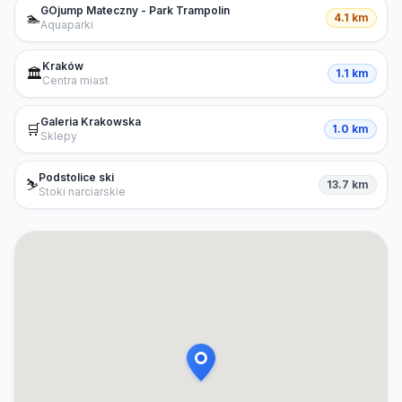
GOjump Mateczny - Park Trampolin
🏊
4.1 km
Aquaparki
Kraków
🏛️
1.1 km
Centra miast
Galeria Krakowska
🛒
1.0 km
Sklepy
Podstolice ski
⛷️
13.7 km
Stoki narciarskie