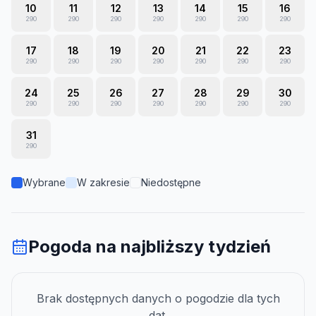
10
11
12
13
14
15
16
290
290
290
290
290
290
290
17
18
19
20
21
22
23
290
290
290
290
290
290
290
24
25
26
27
28
29
30
290
290
290
290
290
290
290
31
290
Wybrane
W zakresie
Niedostępne
Pogoda na najbliższy tydzień
Brak dostępnych danych o pogodzie dla tych
dat.