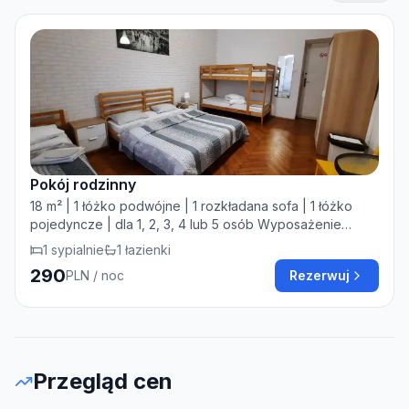
Pokój rodzinny
18 m² | 1 łóżko podwójne | 1 rozkładana sofa | 1 łóżko
pojedyncze | dla 1, 2, 3, 4 lub 5 osób Wyposażenie
pokoju: pościel, szafa, ogrzewanie, stół, biurko,
1
sypialnie
1
łazienki
gniazdko przy łóżku, wieszak na ubrania, wspólna
290
PLN
/ noc
Rezerwuj
łazienka, umywalka w pokoju, pokój dla niepalących
Przegląd cen