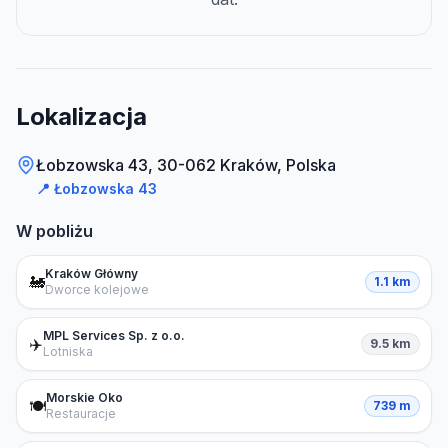
Lokalizacja
Łobzowska 43, 30-062 Kraków, Polska
📍
Łobzowska 43
W pobliżu
Kraków Główny
🚂
1.1 km
Dworce kolejowe
MPL Services Sp. z o.o.
✈️
9.5 km
Lotniska
Morskie Oko
🍽️
739 m
Restauracje