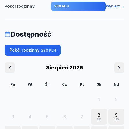
Pokój rodzinny
290 PLN
Wybierz →
Dostępność
Pokój rodzinny
290
PLN
Sierpień 2026
Pn
Wt
Śr
Cz
Pt
Sb
Nd
1
2
8
9
3
4
5
6
7
290
290