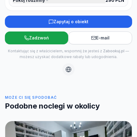
Pokój rodzinny
290
PLN
Zapytaj o obiekt
Zadzwoń
E-mail
Kontaktując się z właścicielem, wspomnij że jesteś z
Zabookuj.pl
—
możesz uzyskać dodatkowe rabaty lub udogodnienia.
MOŻE CI SIĘ SPODOBAĆ
Podobne noclegi w okolicy