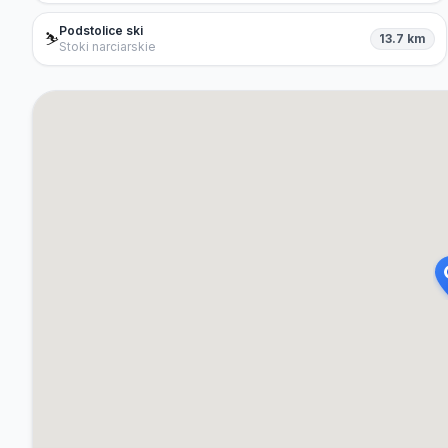
Podstolice ski
⛷️
13.7 km
Stoki narciarskie