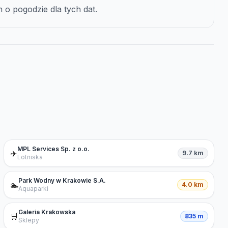
o pogodzie dla tych dat.
MPL Services Sp. z o.o.
✈️
9.7 km
Lotniska
Park Wodny w Krakowie S.A.
🏊
4.0 km
Aquaparki
Galeria Krakowska
🛒
835 m
Sklepy