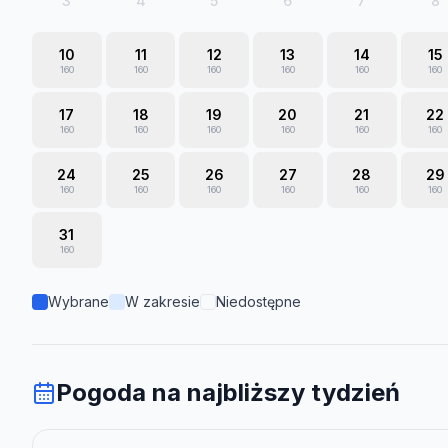
3
4
5
6
7
8
10
11
12
13
14
15
160
160
160
160
160
160
17
18
19
20
21
22
160
160
160
160
160
160
24
25
26
27
28
29
160
160
160
160
160
160
31
160
Wybrane
W zakresie
Niedostępne
Pogoda na najbliższy tydzień