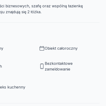
ci biznesowych, szafę oraz wspólną łazienkę
 znajdują się 2 łóżka.
ny
Obiekt całoroczny
Bezkontaktowe
h
zameldowanie
neks kuchenny