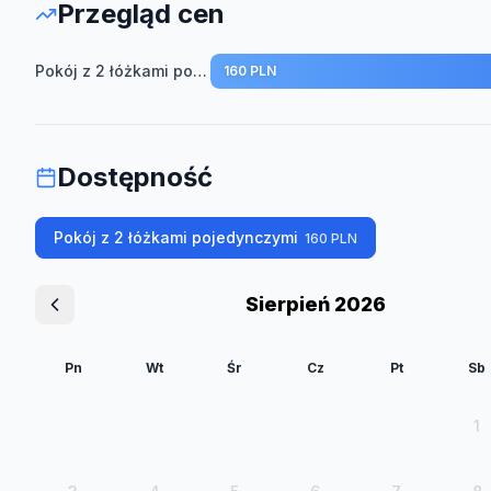
Przegląd cen
Pokój z 2 łóżkami pojedynczymi
160 PLN
Dostępność
Pokój z 2 łóżkami pojedynczymi
160
PLN
Sierpień 2026
Pn
Wt
Śr
Cz
Pt
Sb
1