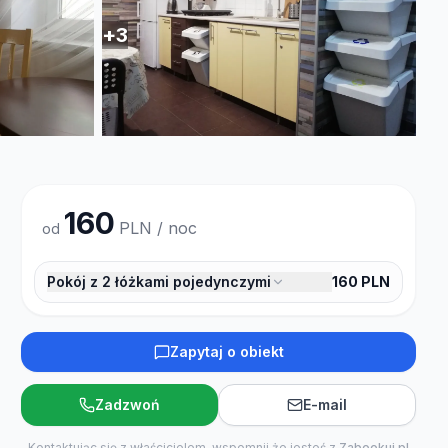
+
3
160
PLN / noc
od
Pokój z 2 łóżkami pojedynczymi
160
PLN
Zapytaj o obiekt
Zadzwoń
E-mail
Kontaktując się z właścicielem, wspomnij że jesteś z
Zabookuj.pl