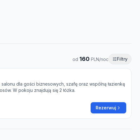
160
Filtry
od
PLN/noc
alonu dla gości biznesowych, szafę oraz wspólną łazienkę
sów. W pokoju znajdują się 2 łóżka.
Rezerwuj