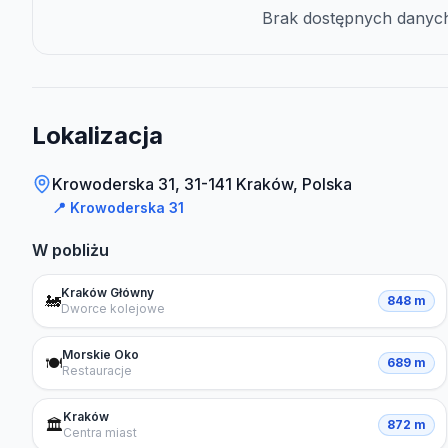
Brak dostępnych danych 
Lokalizacja
Krowoderska 31, 31-141 Kraków, Polska
📍
Krowoderska 31
W pobliżu
Kraków Główny
🚂
848 m
Dworce kolejowe
Morskie Oko
🍽️
689 m
Restauracje
Kraków
🏛️
872 m
Centra miast