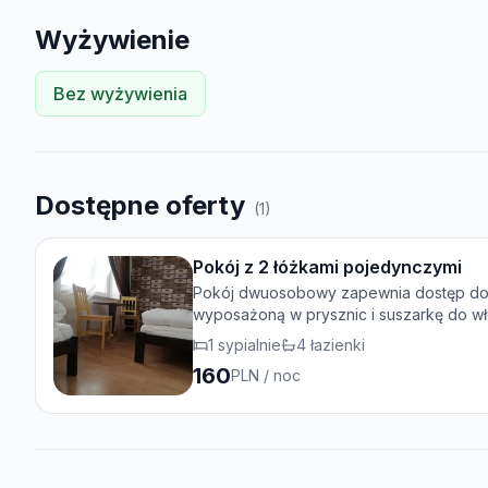
Wyżywienie
Bez wyżywienia
Dostępne oferty
(
1
)
Pokój z 2 łóżkami pojedynczymi
Pokój dwuosobowy zapewnia dostęp do s
wyposażoną w prysznic i suszarkę do wło
1
sypialnie
4
łazienki
160
PLN
/ noc