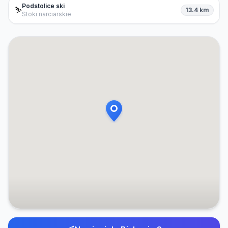
Podstolice ski
⛷️
13.4 km
Stoki narciarskie