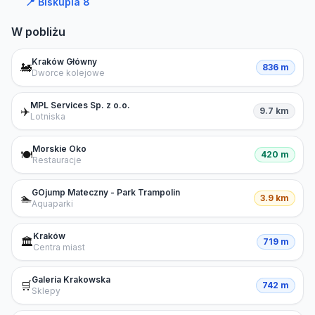
📍
Biskupia 8
W pobliżu
Kraków Główny
🚂
836 m
Dworce kolejowe
MPL Services Sp. z o.o.
✈️
9.7 km
Lotniska
Morskie Oko
🍽️
420 m
Restauracje
GOjump Mateczny - Park Trampolin
🏊
3.9 km
Aquaparki
Kraków
🏛️
719 m
Centra miast
Galeria Krakowska
🛒
742 m
Sklepy