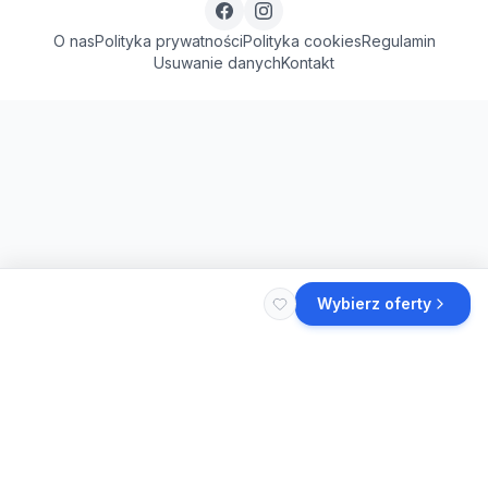
O nas
Polityka prywatności
Polityka cookies
Regulamin
Usuwanie danych
Kontakt
Wybierz oferty
Szukasz więcej noclegów
w Krakowie
?
Wszystkie noclegi
w Krakowie